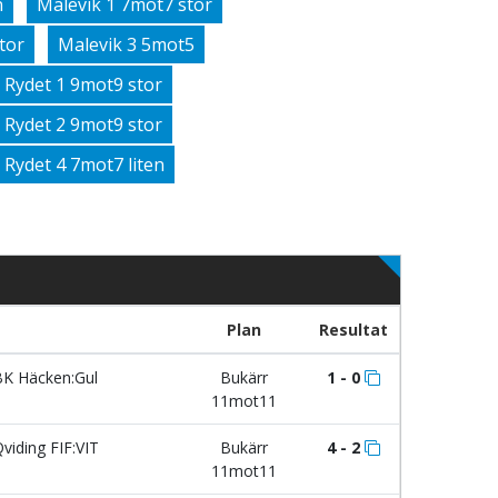
n
Malevik 1 7mot7 stor
tor
Malevik 3 5mot5
Rydet 1 9mot9 stor
Rydet 2 9mot9 stor
Rydet 4 7mot7 liten
Plan
Resultat
K Häcken:Gul
Bukärr
1 - 0
11mot11
viding FIF:VIT
Bukärr
4 - 2
11mot11