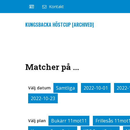
Kontakt
KUNGSBACKA HÖSTCUP [ARCHIVED]
Matcher på ...
Samtliga
2022-10-01
2022-
Välj datum
2022-10-23
Bukärr 11mot11
Frillesås 11mot
Välj plan