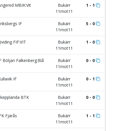
ngered MBIK:Vit
Bukärr
1 - 1
11mot11
riksbergs IF
Bukärr
5 - 0
11mot11
viding FIF:VIT
Bukärr
1 - 0
11mot11
F Böljan Falkenberg:Blå
Bukärr
0 - 0
11mot11
ullavik IF
Bukärr
0 - 1
11mot11
kepplanda BTK
Bukärr
0 - 0
11mot11
FK Fjärås
Bukärr
1 - 1
11mot11