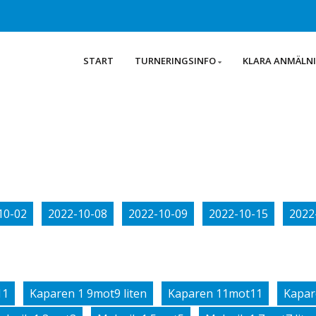
START
TURNERINGSINFO
KLARA ANMÄLN
10-02
2022-10-08
2022-10-09
2022-10-15
2022
11
Kaparen 1 9mot9 liten
Kaparen 11mot11
Kapar