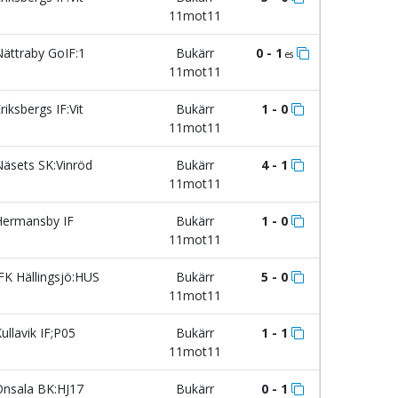
11mot11
ättraby GoIF:1
Bukärr
0 - 1
es
11mot11
riksbergs IF:Vit
Bukärr
1 - 0
11mot11
äsets SK:Vinröd
Bukärr
4 - 1
11mot11
ermansby IF
Bukärr
1 - 0
11mot11
FK Hällingsjö:HUS
Bukärr
5 - 0
11mot11
ullavik IF;P05
Bukärr
1 - 1
11mot11
nsala BK:HJ17
Bukärr
0 - 1