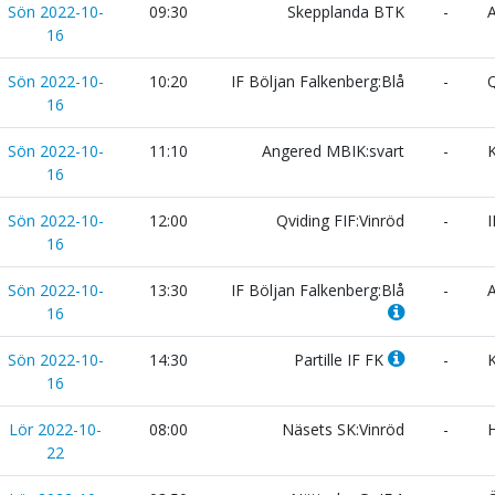
Sön 2022-10-
09:30
Skepplanda BTK
-
A
16
Sön 2022-10-
10:20
IF Böljan Falkenberg:Blå
-
Q
16
Sön 2022-10-
11:10
Angered MBIK:svart
-
K
16
Sön 2022-10-
12:00
Qviding FIF:Vinröd
-
I
16
Sön 2022-10-
13:30
IF Böljan Falkenberg:Blå
-
A
16
Sön 2022-10-
14:30
Partille IF FK
-
K
16
Lör 2022-10-
08:00
Näsets SK:Vinröd
-
H
22