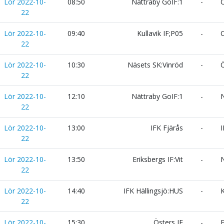
Lör 2022-10-
08:50
Nättraby GoIF:1
-
Ö
22
Lör 2022-10-
09:40
Kullavik IF;P05
-
O
22
Lör 2022-10-
10:30
Näsets SK:Vinröd
-
Ö
22
Lör 2022-10-
12:10
Nättraby GoIF:1
-
N
22
Lör 2022-10-
13:00
IFK Fjärås
-
I
22
Lör 2022-10-
13:50
Eriksbergs IF:Vit
-
N
22
Lör 2022-10-
14:40
IFK Hällingsjö:HUS
-
K
22
Lör 2022-10-
15:30
Östers IF
-
E