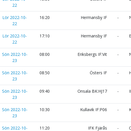
22
Lör 2022-10-
16:20
Hermansby IF
-
N
22
Lör 2022-10-
17:10
Hermansby IF
-
E
22
Sön 2022-10-
08:00
Eriksbergs IF:Vit
-
N
23
Sön 2022-10-
08:50
Östers IF
-
H
23
Sön 2022-10-
09:40
Onsala BK:HJ17
-
I
23
Sön 2022-10-
10:30
Kullavik IF:P06
-
K
23
Sön 2022-10-
11:20
IFK Fjärås
-
O