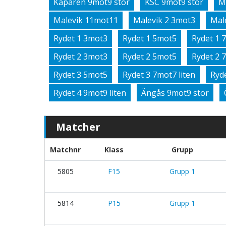
Kaparen 9mot9 stor
KSC 9mot9 stor
M
Malevik 11mot11
Malevik 2 3mot3
Mal
Rydet 1 3mot3
Rydet 1 5mot5
Rydet 1 
Rydet 2 3mot3
Rydet 2 5mot5
Rydet 2 
Rydet 3 5mot5
Rydet 3 7mot7 liten
Ryd
Rydet 4 9mot9 liten
Ängås 9mot9 stor
Matcher
Matchnr
Klass
Grupp
5805
F15
Grupp 1
5814
P15
Grupp 1