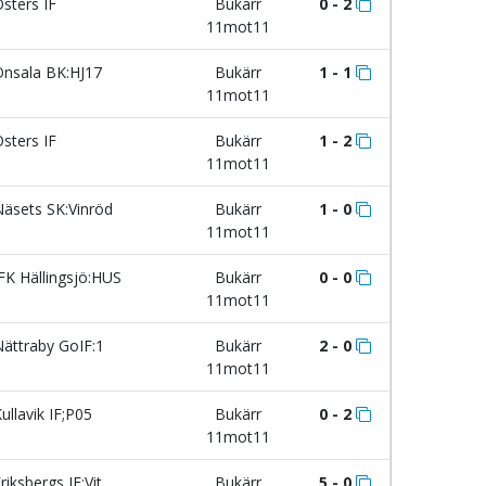
sters IF
Bukärr
0 - 2
11mot11
nsala BK:HJ17
Bukärr
1 - 1
11mot11
sters IF
Bukärr
1 - 2
11mot11
äsets SK:Vinröd
Bukärr
1 - 0
11mot11
FK Hällingsjö:HUS
Bukärr
0 - 0
11mot11
ättraby GoIF:1
Bukärr
2 - 0
11mot11
ullavik IF;P05
Bukärr
0 - 2
11mot11
riksbergs IF:Vit
Bukärr
5 - 0