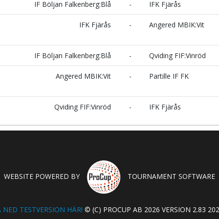
IF Böljan Falkenberg:Blå
-
IFK Fjärås
IFK Fjärås
-
Angered MBIK:Vit
IF Böljan Falkenberg:Blå
-
Qviding FIF:Vinröd
Angered MBIK:Vit
-
Partille IF FK
Qviding FIF:Vinröd
-
IFK Fjärås
WEBSITE POWERED BY
TOURNAMENT SOFTWARE
 NED TESTVERSION HÄR!
© (C) PROCUP AB 2026 VERSION 2.83 202