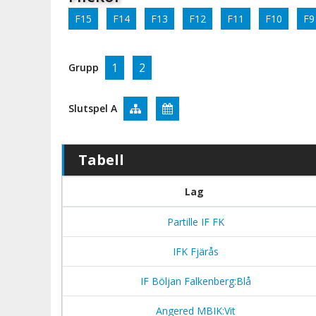
F15
F14
F13
F12
F11
F10
F9
1
2
Grupp
Slutspel A
Tabell
Lag
Partille IF FK
IFK Fjärås
IF Böljan Falkenberg:Blå
Angered MBIK:Vit