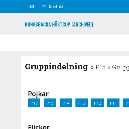
Kontakt
KUNGSBACKA HÖSTCUP [ARCHIVED]
Gruppindelning
» P15 » Grup
Pojkar
P17
P15
P14
P13
P12
P11
P
Flickor