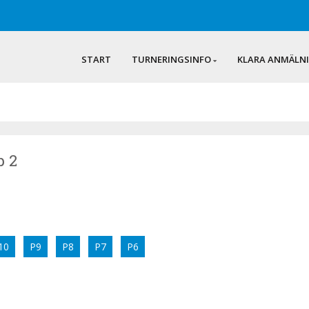
START
TURNERINGSINFO
KLARA ANMÄLN
p 2
10
P9
P8
P7
P6