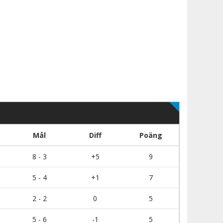
Mål
Diff
Poäng
8 - 3
+5
9
5 - 4
+1
7
2 - 2
0
5
5 - 6
-1
5