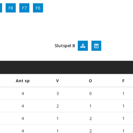
F8
F7
F6
Slutspel B
Ant sp
V
O
F
4
3
0
1
4
2
1
1
4
1
2
1
4
1
2
1