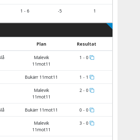
1 - 6
-5
1
Plan
Resultat
Blå
Malevik
1 - 0
11mot11
Bukärr 11mot11
1 - 1
Malevik
2 - 0
11mot11
Blå
Bukärr 11mot11
0 - 0
Malevik
3 - 0
11mot11