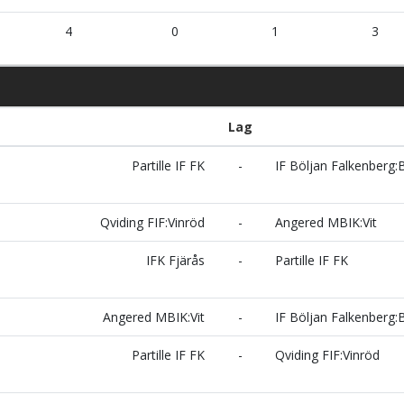
4
0
1
3
Lag
Partille IF FK
-
IF Böljan Falkenberg:
Qviding FIF:Vinröd
-
Angered MBIK:Vit
IFK Fjärås
-
Partille IF FK
Angered MBIK:Vit
-
IF Böljan Falkenberg:
Partille IF FK
-
Qviding FIF:Vinröd