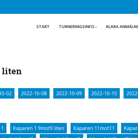
START
TURNERINGSINFO
KLARA ANMÄLN
liten
10-02
2022-10-08
2022-10-09
2022-10-15
2022
11
Kaparen 1 9mot9 liten
Kaparen 11mot11
Kapar