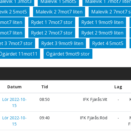
alevik 1 3mot3
Malevik 1 5mot5
Malevik 1 7mot7 lite
evik 2 5mot5
Malevik 2 7mot7 liten
Malevik 2 7mot7 s
7mot7 liten
Rydet 1 7mot7 stor
Rydet 1 9mot9 liten
7mot7 liten
Rydet 2 7mot7 stor
Rydet 2 9mot9 liten
et 3 7mot7 stor
Rydet 3 9mot9 liten
Rydet 4 5mot5
Ögärdet 11mot11
Ögärdet 9mot9 stor
Datum
Tid
Lag
Lör 2022-10-
08:50
IFK Fjärås:Vit
-
K
15
Lör 2022-10-
09:40
IFK Fjärås:Röd
-
M
15
F