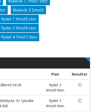
n
Malevik 1 7mot7 stor
tor
Malevik 3 5mot5
Rydet 1 9mot9 stor
Rydet 2 9mot9 stor
Rydet 4 7mot7 liten
Plan
Resultat
ållered SK:Vit
Rydet 3
9mot9 liten
ölnlycke IS/ Sjövalla
Rydet 3
K:Blå
9mot9 liten