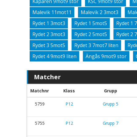
Kaparen 9mot9 stor
KSC 9mot9 stor
M
Malevik 11mot11
Malevik 2 3mot3
Mal
Rydet 1 3mot3
Rydet 1 5mot5
Rydet 1 
Rydet 2 3mot3
Rydet 2 5mot5
Rydet 2 
Rydet 3 5mot5
Rydet 3 7mot7 liten
Ryd
Rydet 4 9mot9 liten
Ängås 9mot9 stor
Matcher
Matchnr
Klass
Grupp
5759
P12
Grupp 5
5755
P12
Grupp 7