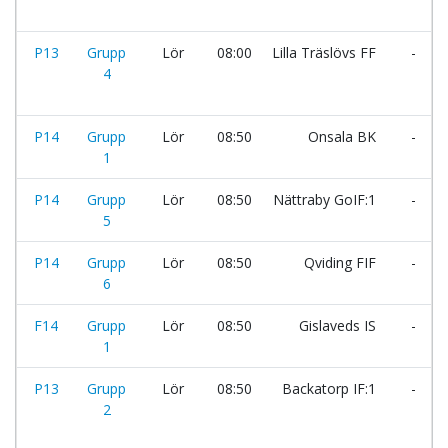
P13
Grupp
Lör
08:00
Lilla Träslövs FF
-
4
P14
Grupp
Lör
08:50
Onsala BK
-
1
P14
Grupp
Lör
08:50
Nättraby GoIF:1
-
5
P14
Grupp
Lör
08:50
Qviding FIF
-
6
F14
Grupp
Lör
08:50
Gislaveds IS
-
1
P13
Grupp
Lör
08:50
Backatorp IF:1
-
2