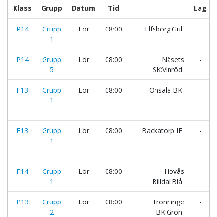
Klass
Grupp
Datum
Tid
Lag
P14
Grupp
Lör
08:00
Elfsborg:Gul
-
1
P14
Grupp
Lör
08:00
Näsets
-
5
SK:Vinröd
F13
Grupp
Lör
08:00
Onsala BK
-
1
F13
Grupp
Lör
08:00
Backatorp IF
-
1
F14
Grupp
Lör
08:00
Hovås
-
1
Billdal:Blå
P13
Grupp
Lör
08:00
Trönninge
-
2
BK:Grön