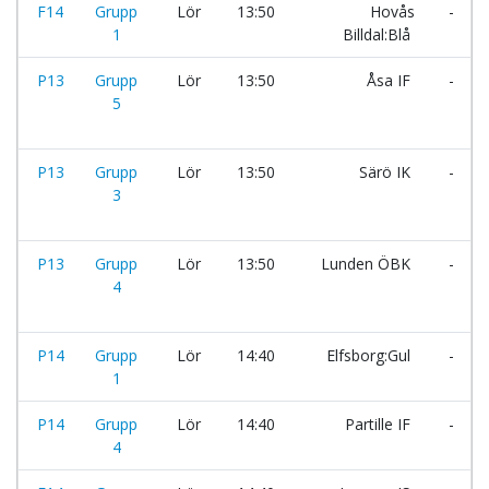
F14
Grupp
Lör
13:50
Hovås
-
1
Billdal:Blå
P13
Grupp
Lör
13:50
Åsa IF
-
5
P13
Grupp
Lör
13:50
Särö IK
-
3
P13
Grupp
Lör
13:50
Lunden ÖBK
-
4
P14
Grupp
Lör
14:40
Elfsborg:Gul
-
1
P14
Grupp
Lör
14:40
Partille IF
-
4