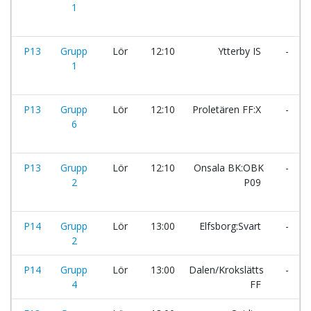
1
P13
Grupp
Lör
12:10
Ytterby IS
-
1
P13
Grupp
Lör
12:10
Proletären FF:X
-
6
P13
Grupp
Lör
12:10
Onsala BK:OBK
-
2
P09
P14
Grupp
Lör
13:00
Elfsborg:Svart
-
2
P14
Grupp
Lör
13:00
Dalen/Krokslätts
-
4
FF