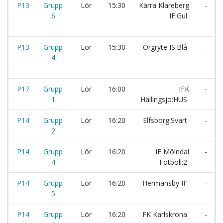
P13
Grupp
Lör
15:30
Kärra Klareberg
-
6
IF:Gul
P13
Grupp
Lör
15:30
Örgryte IS:Blå
-
4
P17
Grupp
Lör
16:00
IFK
-
1
Hällingsjö:HUS
P14
Grupp
Lör
16:20
Elfsborg:Svart
-
2
P14
Grupp
Lör
16:20
IF Mölndal
-
4
Fotboll:2
P14
Grupp
Lör
16:20
Hermansby IF
-
5
P14
Grupp
Lör
16:20
FK Karlskrona
-