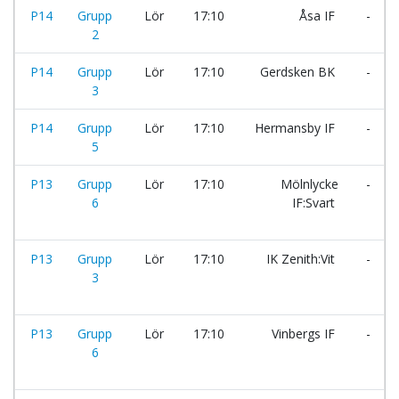
P14
Grupp
Lör
17:10
Åsa IF
-
2
P14
Grupp
Lör
17:10
Gerdsken BK
-
3
P14
Grupp
Lör
17:10
Hermansby IF
-
5
P13
Grupp
Lör
17:10
Mölnlycke
-
6
IF:Svart
P13
Grupp
Lör
17:10
IK Zenith:Vit
-
3
P13
Grupp
Lör
17:10
Vinbergs IF
-
6