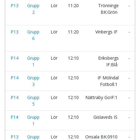
P13
Grupp
Lör
11:20
Trönninge
-
2
BK:Grön
P13
Grupp
Lör
11:20
Vinbergs IF
-
6
P14
Grupp
Lör
12:10
Eriksbergs
-
1
IF:Blå
P14
Grupp
Lör
12:10
IF Mölndal
-
3
Fotboll:1
P14
Grupp
Lör
12:10
Nättraby GoIF:1
-
5
F14
Grupp
Lör
12:10
Gislaveds IS
-
1
P13
Grupp
Lör
12:10
Onsala BK:0910
-