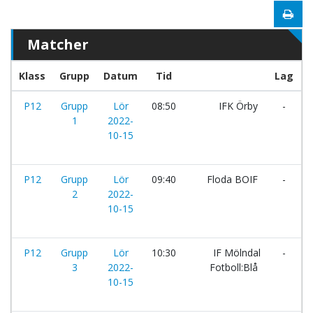
Matcher
Klass
Grupp
Datum
Tid
Lag
P12
Grupp
Lör
08:50
IFK Örby
-
K
1
2022-
10-15
P12
Grupp
Lör
09:40
Floda BOIF
-
F
2
2022-
10-15
P12
Grupp
Lör
10:30
IF Mölndal
-
L
3
2022-
Fotboll:Blå
F
10-15