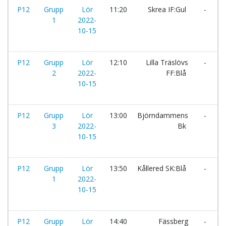
P12
Grupp
Lör
11:20
Skrea IF:Gul
-
I
1
2022-
10-15
P12
Grupp
Lör
12:10
Lilla Träslövs
-
F
2
2022-
FF:Blå
10-15
P12
Grupp
Lör
13:00
Björndammens
-
I
3
2022-
Bk
F
10-15
P12
Grupp
Lör
13:50
Kållered SK:Blå
-
S
1
2022-
10-15
P12
Grupp
Lör
14:40
Fässberg
-
L