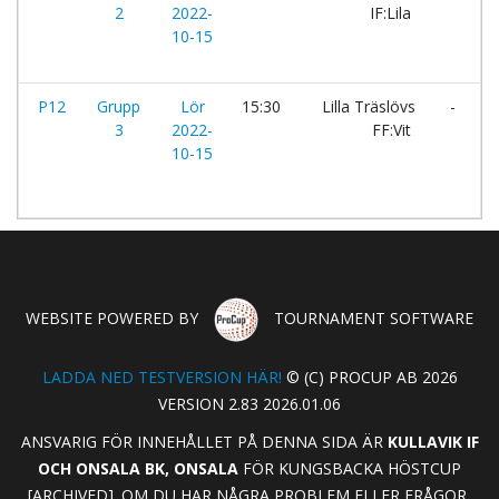
2
2022-
IF:Lila
F
10-15
P12
Grupp
Lör
15:30
Lilla Träslövs
-
3
2022-
FF:Vit
10-15
WEBSITE POWERED BY
TOURNAMENT SOFTWARE
LADDA NED TESTVERSION HÄR!
© (C) PROCUP AB 2026
VERSION 2.83 2026.01.06
ANSVARIG FÖR INNEHÅLLET PÅ DENNA SIDA ÄR
KULLAVIK IF
OCH ONSALA BK, ONSALA
FÖR KUNGSBACKA HÖSTCUP
[ARCHIVED]. OM DU HAR NÅGRA PROBLEM ELLER FRÅGOR,