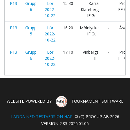
P13
Grupp
Lör
15:30
Kärra
-
Prole
6
2022-
Klareberg
FF:X
10-22
IF:Gul
P13
Grupp
Lör
16:20
Mölnlycke
-
Åsa I
5
2022-
IF:Gul
10-22
P13
Grupp
Lör
17:10
Vinbergs
-
Prole
6
2022-
IF
FF:X
10-22
WEBSITE POWERED BY
TOURNAMENT SOFTWARE
LADDA NED TESTVERSION HÄR!
© (C) PROCUP AB 2026
VERSION 2.83 2026.01.06