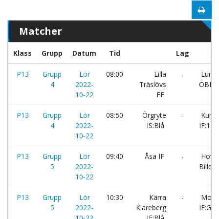
Matcher
Klass
Grupp
Datum
Tid
Lag
P13
Grupp
Lör
08:00
Lilla
-
Lund
4
2022-
Träslövs
ÖBK
10-22
FF
P13
Grupp
Lör
08:50
Örgryte
-
Kungs
4
2022-
IS:Blå
IF:1
10-22
P13
Grupp
Lör
09:40
Åsa IF
-
Hovå
5
2022-
Billdal
10-22
P13
Grupp
Lör
10:30
Kärra
-
Mölnl
5
2022-
Klareberg
IF:Gul
10-22
IF:Blå