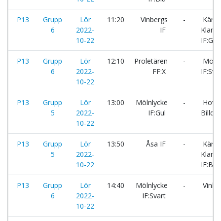
P13
Grupp
Lör
11:20
Vinbergs
-
Kärra
6
2022-
IF
Klare
10-22
IF:Gul
P13
Grupp
Lör
12:10
Proletären
-
Mölnl
6
2022-
FF:X
IF:Sva
10-22
P13
Grupp
Lör
13:00
Mölnlycke
-
Hovå
5
2022-
IF:Gul
Billdal
10-22
P13
Grupp
Lör
13:50
Åsa IF
-
Kärra
5
2022-
Klare
10-22
IF:Blå
P13
Grupp
Lör
14:40
Mölnlycke
-
Vinber
6
2022-
IF:Svart
10-22