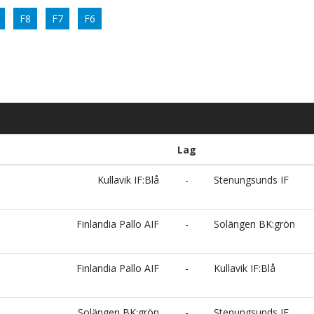
F8
F7
F6
Lag
Kullavik IF:Blå
-
Stenungsunds IF
Finlandia Pallo AIF
-
Solängen BK:grön
Finlandia Pallo AIF
-
Kullavik IF:Blå
Solängen BK:grön
-
Stenungsunds IF