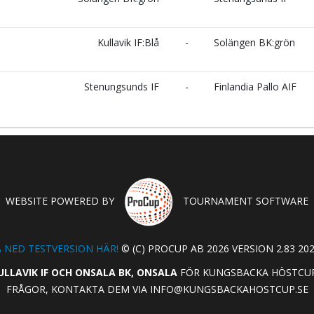
Kullavik IF:Blå
-
Solängen BK:grön
Stenungsunds IF
-
Finlandia Pallo AIF
WEBSITE POWERED BY
TOURNAMENT SOFTWARE
 NED TESTVERSION HÄR!
© (C) PROCUP AB 2026 VERSION 2.83 202
ULLAVIK IF OCH ONSALA BK, ONSALA
FÖR KUNGSBACKA HÖSTCUP 
FRÅGOR, KONTAKTA DEM VIA
INFO@KUNGSBACKAHOSTCUP.SE