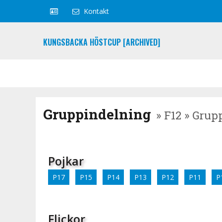
Kontakt
KUNGSBACKA HÖSTCUP [ARCHIVED]
Gruppindelning
» F12 » Grup
Pojkar
P17
P15
P14
P13
P12
P11
P
Flickor