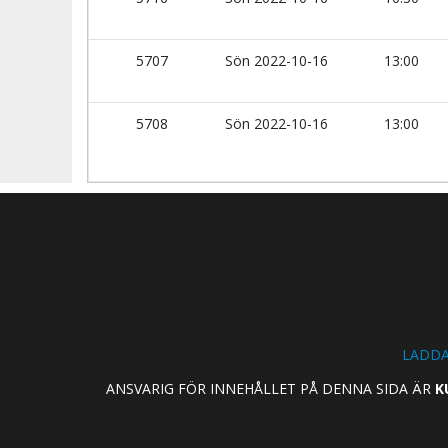
5707
Sön 2022-10-16
13:00
5708
Sön 2022-10-16
13:00
LADDA
ANSVARIG FÖR INNEHÅLLET PÅ DENNA SIDA ÄR
K