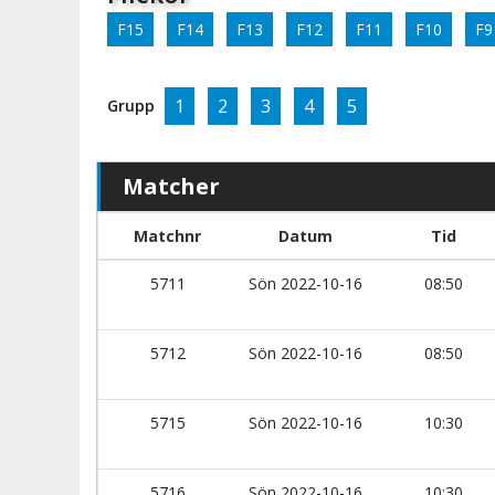
F15
F14
F13
F12
F11
F10
F9
1
2
3
4
5
Grupp
Matcher
Matchnr
Datum
Tid
5711
Sön 2022-10-16
08:50
5712
Sön 2022-10-16
08:50
5715
Sön 2022-10-16
10:30
5716
Sön 2022-10-16
10:30