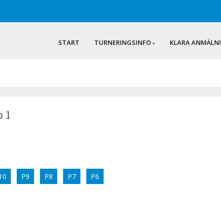
START
TURNERINGSINFO
KLARA ANMÄLN
p 1
10
P9
P8
P7
P6