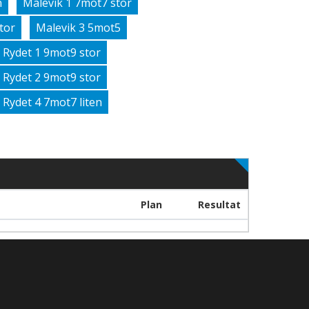
n
Malevik 1 7mot7 stor
tor
Malevik 3 5mot5
Rydet 1 9mot9 stor
Rydet 2 9mot9 stor
Rydet 4 7mot7 liten
Plan
Resultat