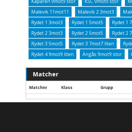
Kaparen 9mot9 stor
KSC 9mot9 stor
M
Malevik 11mot11
Malevik 2 3mot3
Mal
Rydet 1 3mot3
Rydet 1 5mot5
Rydet 1 
Rydet 2 3mot3
Rydet 2 5mot5
Rydet 2 
Rydet 3 5mot5
Rydet 3 7mot7 liten
Ryd
Rydet 4 9mot9 liten
Ängås 9mot9 stor
Matcher
Matchnr
Klass
Grupp