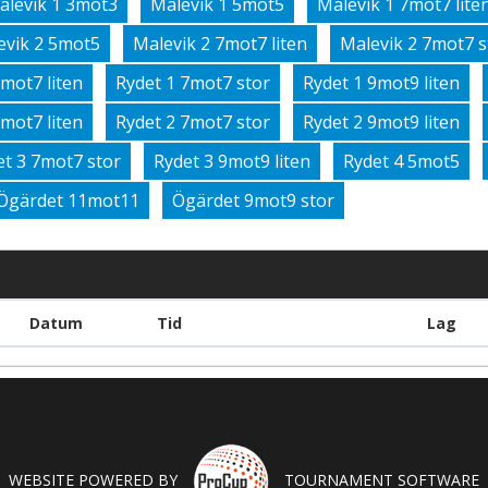
alevik 1 3mot3
Malevik 1 5mot5
Malevik 1 7mot7 lite
evik 2 5mot5
Malevik 2 7mot7 liten
Malevik 2 7mot7 s
7mot7 liten
Rydet 1 7mot7 stor
Rydet 1 9mot9 liten
7mot7 liten
Rydet 2 7mot7 stor
Rydet 2 9mot9 liten
et 3 7mot7 stor
Rydet 3 9mot9 liten
Rydet 4 5mot5
Ögärdet 11mot11
Ögärdet 9mot9 stor
Datum
Tid
Lag
WEBSITE POWERED BY
TOURNAMENT SOFTWARE