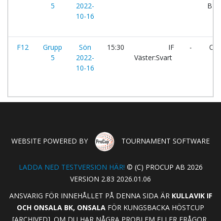
5
2022-
BK:v
10-16
F12
Grupp
Sön
15:30
IF
-
Ons
5
2022-
Väster:Svart
10-16
WEBSITE POWERED BY
TOURNAMENT SOFTWARE
LADDA NED TESTVERSION HÄR!
© (C) PROCUP AB 2026
VERSION 2.83 2026.01.06
ANSVARIG FÖR INNEHÅLLET PÅ DENNA SIDA ÄR
KULLAVIK IF
OCH ONSALA BK, ONSALA
FÖR KUNGSBACKA HÖSTCUP
[ARCHIVED]. OM DU HAR NÅGRA PROBLEM ELLER FRÅGOR,