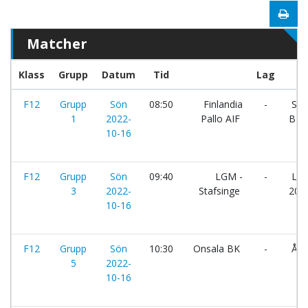
Matcher
Klass
Grupp
Datum
Tid
Lag
F12
Grupp
Sön
08:50
Finlandia
-
Sol
1
2022-
Pallo AIF
BK:
10-16
F12
Grupp
Sön
09:40
LGM -
-
Land
3
2022-
Stafsinge
2003
10-16
F12
Grupp
Sön
10:30
Onsala BK
-
Åsa 
5
2022-
10-16