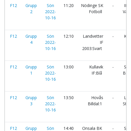
F12
Grupp
Sön
11:20
Nödinge SK
-
IF
2
2022-
Fotboll
Väs
10-16
F12
Grupp
Sön
12:10
Landvetter
-
Kull
4
2022-
IF
10-16
2003:Svart
F12
Grupp
Sön
13:00
Kullavik
-
Sol
1
2022-
IF:Blå
BK:
10-16
F12
Grupp
Sön
13:50
Hovås
-
LGM
3
2022-
Billdal:1
Staf
10-16
F12
Grupp
Sön
14:40
Onsala BK
-
Sol