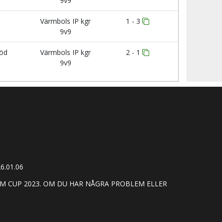
9v9
Värmbols IP kgr
1 - 3
9v9
Röd
Värmbols IP kgr
2 - 1
9v9
6.01.06
M CUP 2023. OM DU HAR NÅGRA PROBLEM ELLER