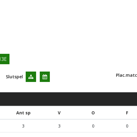
13E
Plac.matc
Slutspel
Ant sp
V
O
F
3
3
0
0