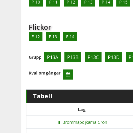
P 10
P 11
P 12
P 13
P 14
P 15
Flickor
F 12
F 13
F 14
P13A
P13B
P13C
P13D
P
Grupp
Kval.omgångar
Tabell
Lag
IF Brommapojkarna Grön