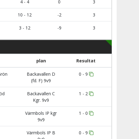
4 - 4
0
3
10 - 12
-2
3
3 - 12
-9
3
plan
Resultat
Grön
Backavallen D
0 - 9
(fd. F) 9v9
Röd
Backavallen C
1 - 2
Kgr. 9v9
Värmbols IP kgr
1 - 0
9v9
Värmbols IP B
0 - 9