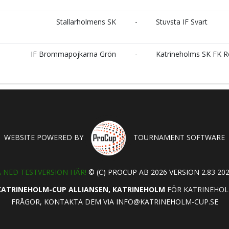
Stallarholmens SK
-
Stuvsta IF Svart
IF Brommapojkarna Grön
-
Katrineholms SK FK 
WEBSITE POWERED BY
TOURNAMENT SOFTWARE
 NED TESTVERSION HÄR!
© (C) PROCUP AB 2026 VERSION 2.83 202
KATRINEHOLM-CUP ALLIANSEN, KATRINEHOLM
FÖR KATRINEHOL
FRÅGOR, KONTAKTA DEM VIA
INFO@KATRINEHOLM-CUP.SE