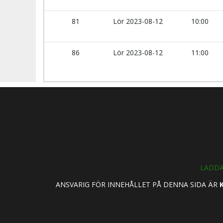
81
Lör 2023-08-12
10:00
86
Lör 2023-08-12
11:00
LADDA
ANSVARIG FÖR INNEHÅLLET PÅ DENNA SIDA ÄR