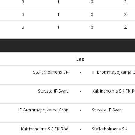
3
1
0
2
3
1
0
2
3
1
0
2
Lag
Stallarholmens SK
-
IF Brommapojkarna 
Stuvsta IF Svart
-
Katrineholms SK FK 
IF Brommapojkarna Grön
-
Stuvsta IF Svart
Katrineholms SK FK Röd
-
Stallarholmens SK