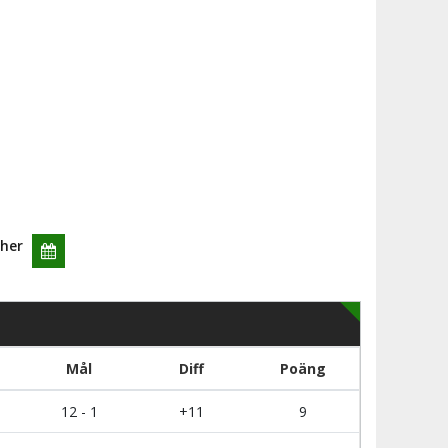
her
Mål
Diff
Poäng
12 - 1
+11
9