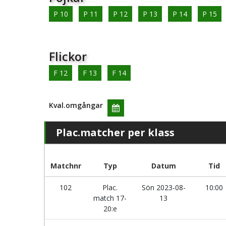
P 10
P 11
P 12
P 13
P 14
P 15
Flickor
F 12
F 13
F 14
Kval.omgångar
Plac.matcher per klass
Matchnr
Typ
Datum
Tid
102
Plac.
Sön 2023-08-
10:00
match 17-
13
20:e