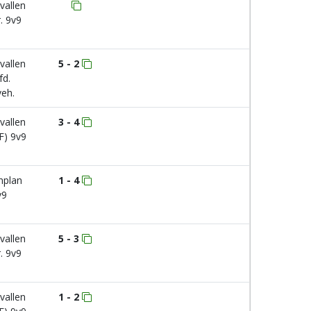
vallen
. 9v9
vallen
5 - 2
fd.
eh.
vallen
3 - 4
 F) 9v9
nplan
1 - 4
v9
vallen
5 - 3
. 9v9
vallen
1 - 2