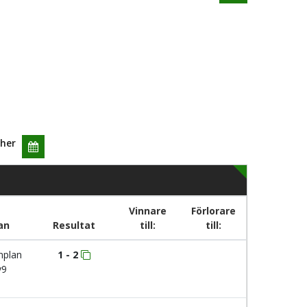
her
Vinnare
Förlorare
an
Resultat
till:
till:
nplan
1 - 2
v9