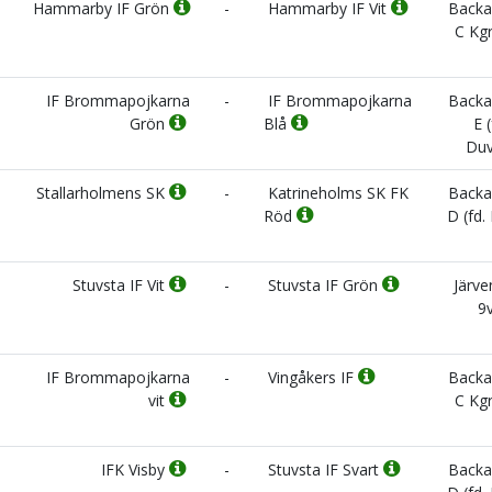
Hammarby IF Grön
-
Hammarby IF Vit
Backa
C Kgr
IF Brommapojkarna
-
IF Brommapojkarna
Backa
Grön
Blå
E (
Duv
Stallarholmens SK
-
Katrineholms SK FK
Backa
Röd
D (fd.
Stuvsta IF Vit
-
Stuvsta IF Grön
Järve
9
IF Brommapojkarna
-
Vingåkers IF
Backa
vit
C Kgr
IFK Visby
-
Stuvsta IF Svart
Backa