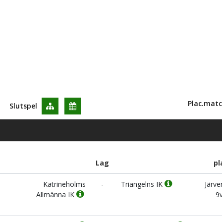
Plac.matc
Slutspel
Lag
pl
Katrineholms
-
Triangelns IK
Järve
Allmänna IK
9