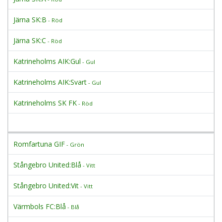
Järna SK:B
- Röd
Järna SK:C
- Röd
Katrineholms AIK:Gul
- Gul
Katrineholms AIK:Svart
- Gul
Katrineholms SK FK
- Röd
Romfartuna GIF
- Grön
Stångebro United:Blå
- Vitt
Stångebro United:Vit
- Vitt
Värmbols FC:Blå
- Blå