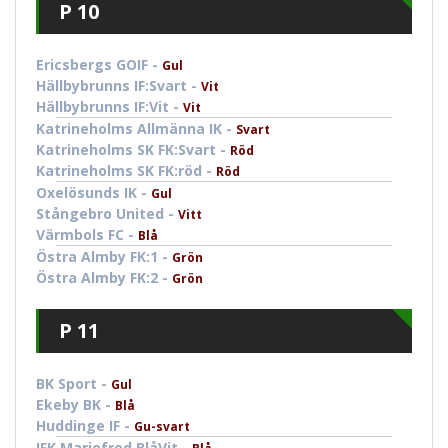
P 10
Ericsbergs GOIF -
Gul
Hällbybrunns IF:Svart -
Vit
Hällbybrunns IF:Vit -
Vit
Katrineholms Allmänna IK -
Svart
Katrineholms SK FK:Svart -
Röd
Katrineholms SK FK:röd -
Röd
Oxelösunds IK -
Gul
Stångebro United -
Vitt
Värmbols FC -
Blå
Östra Almby FK:1 -
Grön
Östra Almby FK:2 -
Grön
P 11
BK Sport -
Gul
Ekeby BK -
Blå
Huddinge IF -
Gu-svart
IFK Mariefred BlåVit -