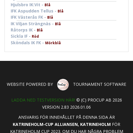
Hjulsbro IK:Vit -
Blå
IFK Aspudden Tellus -
Blå
IFK Västerås FK -
Blå
IK Viljan Strängnäs -
Blå
Råtorps IK -
Blå
Sickla IF -
Röd
Sköndals IK FK -
Mörkblå
WEBSITE POWERED BY
TOURNAMENT SOFTWARE
LADDA NED TESTVERSION HÄR!
© (C) PROCUP AB 2026
VERSION 2.83 2026.01.06
ANSVARIG FÖR INNEHÅLLET PÅ DENNA SIDA ÄR
KATRINEHOLM-CUP ALLIANSEN, KATRINEHOLM
FÖR
KATRINEHOLM CUP 2023. OM DU HAR NÅGRA PROBLEM