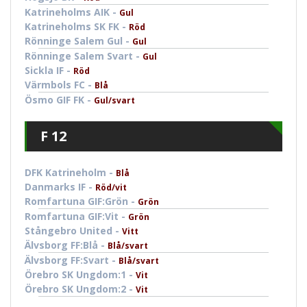
Katrineholms AIK -
Gul
Katrineholms SK FK -
Röd
Rönninge Salem Gul -
Gul
Rönninge Salem Svart -
Gul
Sickla IF -
Röd
Värmbols FC -
Blå
Ösmo GIF FK -
Gul/svart
F 12
DFK Katrineholm -
Blå
Danmarks IF -
Röd/vit
Romfartuna GIF:Grön -
Grön
Romfartuna GIF:Vit -
Grön
Stångebro United -
Vitt
Älvsborg FF:Blå -
Blå/svart
Älvsborg FF:Svart -
Blå/svart
Örebro SK Ungdom:1 -
Vit
Örebro SK Ungdom:2 -
Vit