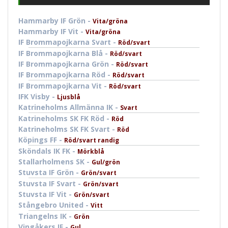
Hammarby IF Grön -
Vita/gröna
Hammarby IF Vit -
Vita/gröna
IF Brommapojkarna Svart -
Röd/svart
IF Brommapojkarna Blå -
Röd/svart
IF Brommapojkarna Grön -
Röd/svart
IF Brommapojkarna Röd -
Röd/svart
IF Brommapojkarna Vit -
Röd/svart
IFK Visby -
Ljusblå
Katrineholms Allmänna IK -
Svart
Katrineholms SK FK Röd -
Röd
Katrineholms SK FK Svart -
Röd
Köpings FF -
Röd/svart randig
Sköndals IK FK -
Mörkblå
Stallarholmens SK -
Gul/grön
Stuvsta IF Grön -
Grön/svart
Stuvsta IF Svart -
Grön/svart
Stuvsta IF Vit -
Grön/svart
Stångebro United -
Vitt
Triangelns IK -
Grön
Vingåkers IF -
Gul