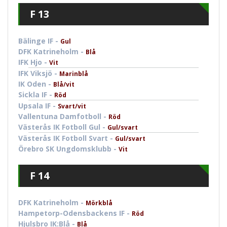
F 13
Bälinge IF -
Gul
DFK Katrineholm -
Blå
IFK Hjo -
Vit
IFK Viksjö -
Marinblå
IK Oden -
Blå/vit
Sickla IF -
Röd
Upsala IF -
Svart/vit
Vallentuna Damfotboll -
Röd
Västerås IK Fotboll Gul -
Gul/svart
Västerås IK Fotboll Svart -
Gul/svart
Örebro SK Ungdomsklubb -
Vit
F 14
DFK Katrineholm -
Mörkblå
Hampetorp-Odensbackens IF -
Röd
Hjulsbro IK:Blå -
Blå