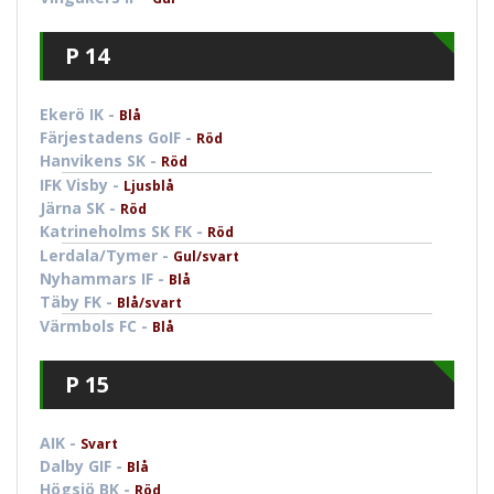
P 14
Ekerö IK -
Blå
Färjestadens GoIF -
Röd
Hanvikens SK -
Röd
IFK Visby -
Ljusblå
Järna SK -
Röd
Katrineholms SK FK -
Röd
Lerdala/Tymer -
Gul/svart
Nyhammars IF -
Blå
Täby FK -
Blå/svart
Värmbols FC -
Blå
P 15
AIK -
Svart
Dalby GIF -
Blå
Högsjö BK -
Röd