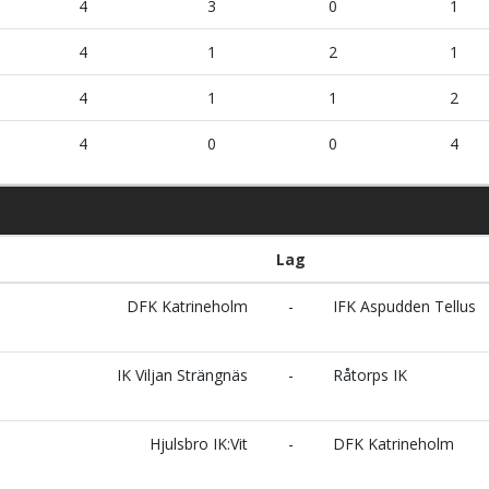
4
3
0
1
4
1
2
1
4
1
1
2
4
0
0
4
Lag
DFK Katrineholm
-
IFK Aspudden Tellus
IK Viljan Strängnäs
-
Råtorps IK
Hjulsbro IK:Vit
-
DFK Katrineholm