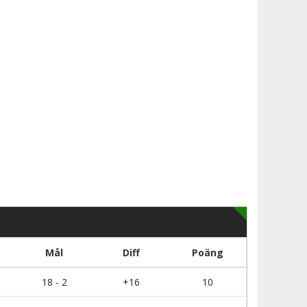
Mål
Diff
Poäng
18 - 2
+16
10