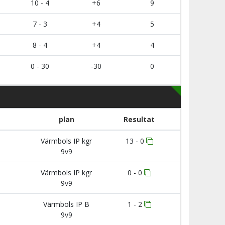
10 - 4
+6
9
7 - 3
+4
5
8 - 4
+4
4
0 - 30
-30
0
plan
Resultat
Värmbols IP kgr
13 - 0
9v9
Värmbols IP kgr
0 - 0
9v9
Värmbols IP B
1 - 2
9v9