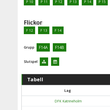
P 10
P 11
P 12
P 13
P 14
P 15
Flickor
F 12
F 13
F 14
F14A
F14B
Grupp
Slutspel
Tabell
Lag
DFK Katrineholm