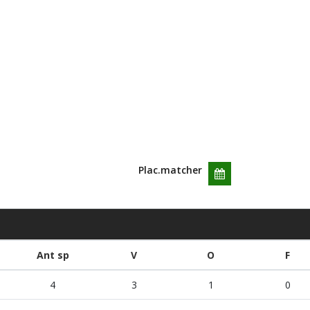
Plac.matcher
Ant sp
V
O
F
4
3
1
0