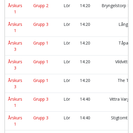
Årskurs
Grupp 2
Lör
14:20
Bryngelstorp La
1
Årskurs
Grupp 3
Lör
14:20
Långet
1
Årskurs
Grupp 1
Lör
14:20
Tåpaja
3
Årskurs
Grupp 1
Lör
14:20
Vildvittr
3
Årskurs
Grupp 1
Lör
14:20
The Tig
3
Årskurs
Grupp 3
Lör
14:40
Vittra Varg
1
Årskurs
Grupp 3
Lör
14:40
Stigtomta 
1