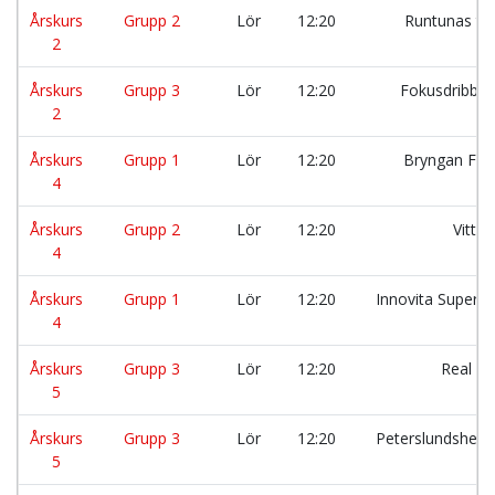
Årskurs
Grupp 2
Lör
12:20
Runtunas tv
2
Årskurs
Grupp 3
Lör
12:20
Fokusdribbla
2
Årskurs
Grupp 1
Lör
12:20
Bryngan FC 
4
Årskurs
Grupp 2
Lör
12:20
Vittr
4
Årskurs
Grupp 1
Lör
12:20
Innovita Supers
4
Årskurs
Grupp 3
Lör
12:20
Real Vi
5
Årskurs
Grupp 3
Lör
12:20
Peterslundsheja
5