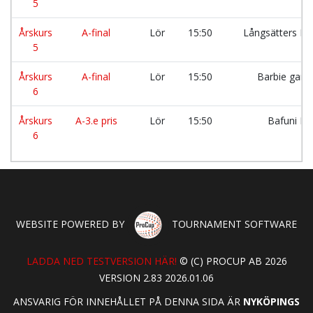
5
Årskurs
A-final
Lör
15:50
Långsätters F
5
Årskurs
A-final
Lör
15:50
Barbie gan
6
Årskurs
A-3.e pris
Lör
15:50
Bafuni F
6
WEBSITE POWERED BY
TOURNAMENT SOFTWARE
LADDA NED TESTVERSION HÄR!
© (C) PROCUP AB 2026
VERSION 2.83 2026.01.06
ANSVARIG FÖR INNEHÅLLET PÅ DENNA SIDA ÄR
NYKÖPINGS