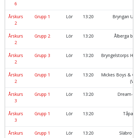
6
Årskurs
Grupp 1
Lör
13:20
Bryngan Uni
2
Årskurs
Grupp 2
Lör
13:20
Ålberga bol
2
Årskurs
Grupp 3
Lör
13:20
Bryngelstorps Hjä
2
Årskurs
Grupp 1
Lör
13:20
Mickes Boys & Gir
2
(Vit
Årskurs
Grupp 1
Lör
13:20
Dream-t
3
Årskurs
Grupp 1
Lör
13:20
Tåpaja
3
Årskurs
Grupp 1
Lör
13:20
Släbro S