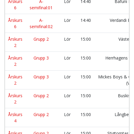
Årskurs
A-
Lör
14:40
Bafuni F
6
semifinal:01
Årskurs
A-
Lör
14:40
Verdandi B
6
semifinal:02
Årskurs
Grupp 2
Lör
15:00
Väster 
2
Årskurs
Grupp 3
Lör
15:00
Herrhagens ti
2
Årskurs
Grupp 3
Lör
15:00
Mickes Boys & Gir
2
(Vit
Årskurs
Grupp 2
Lör
15:00
Buskisa
2
Årskurs
Grupp 2
Lör
15:00
Långberg
4
Årskurs
Grupp 2
Lör
15:00
Stigtomtas f