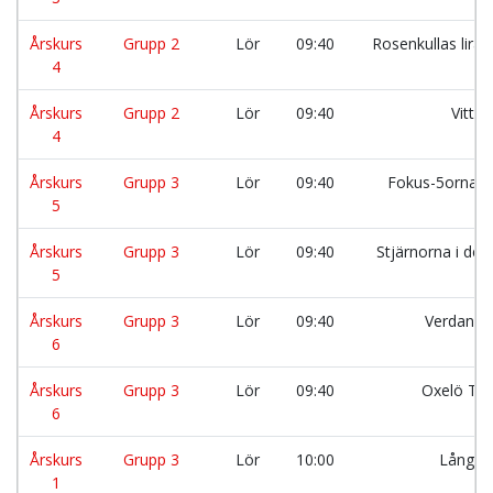
Årskurs
Grupp 2
Lör
09:40
Rosenkullas lira
4
Årskurs
Grupp 2
Lör
09:40
Vittr
4
Årskurs
Grupp 3
Lör
09:40
Fokus-5orna 
5
Årskurs
Grupp 3
Lör
09:40
Stjärnorna i det
5
Årskurs
Grupp 3
Lör
09:40
Verdandi
6
Årskurs
Grupp 3
Lör
09:40
Oxelö Tig
6
Årskurs
Grupp 3
Lör
10:00
Långet
1