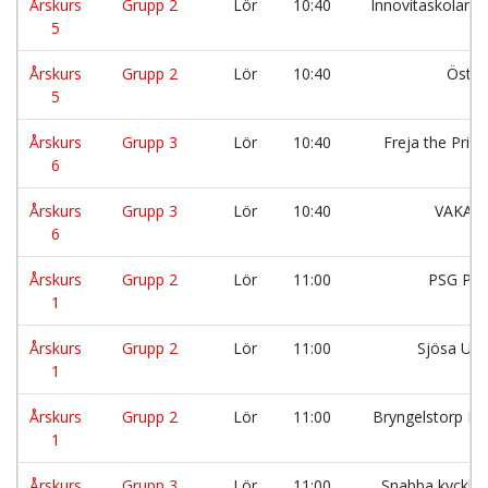
Årskurs
Grupp 2
Lör
10:40
Innovitaskolan 
5
Årskurs
Grupp 2
Lör
10:40
Östra
5
Årskurs
Grupp 3
Lör
10:40
Freja the Prin
6
Årskurs
Grupp 3
Lör
10:40
VAKAN
6
Årskurs
Grupp 2
Lör
11:00
PSG P-l
1
Årskurs
Grupp 2
Lör
11:00
Sjösa Uni
1
Årskurs
Grupp 2
Lör
11:00
Bryngelstorp La
1
Årskurs
Grupp 3
Lör
11:00
Snabba kycklin