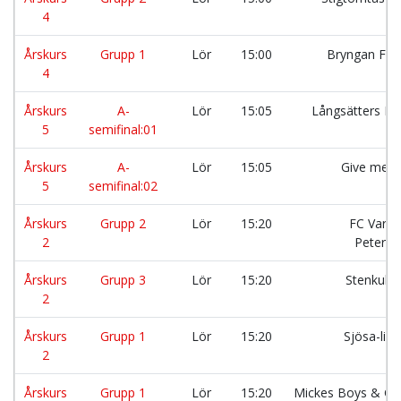
4
Årskurs
Grupp 1
Lör
15:00
Bryngan FC 
4
Årskurs
A-
Lör
15:05
Långsätters F
5
semifinal:01
Årskurs
A-
Lör
15:05
Give me 
5
semifinal:02
Årskurs
Grupp 2
Lör
15:20
FC Varga
2
Petersl
Årskurs
Grupp 3
Lör
15:20
Stenkull
2
Årskurs
Grupp 1
Lör
15:20
Sjösa-lir
2
Årskurs
Grupp 1
Lör
15:20
Mickes Boys & Gir