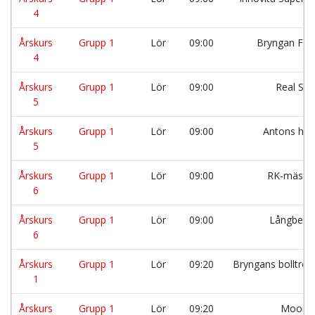
4
Årskurs
Grupp 1
Lör
09:00
Bryngan FC 
4
Årskurs
Grupp 1
Lör
09:00
Real Slä
5
Årskurs
Grupp 1
Lör
09:00
Antons hjä
5
Årskurs
Grupp 1
Lör
09:00
RK-mästa
6
Årskurs
Grupp 1
Lör
09:00
Långberg
6
Årskurs
Grupp 1
Lör
09:20
Bryngans bolltrol
1
Årskurs
Grupp 1
Lör
09:20
Moonli