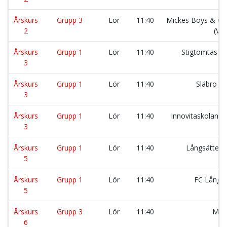
Årskurs
Grupp 3
Lör
11:40
Mickes Boys & Gir
2
(Vit
Årskurs
Grupp 1
Lör
11:40
Stigtomtas t
3
Årskurs
Grupp 1
Lör
11:40
Släbro S
3
Årskurs
Grupp 1
Lör
11:40
Innovitaskolan K
3
Årskurs
Grupp 1
Lör
11:40
Långsätters
5
Årskurs
Grupp 1
Lör
11:40
FC Långb
5
Årskurs
Grupp 3
Lör
11:40
Mai
6