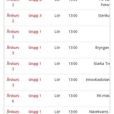
2
Petersl
Årskurs
Grupp 3
Lör
13:00
Stenkull
2
Årskurs
Grupp 1
Lör
13:00
C
2
Årskurs
Grupp 1
Lör
13:00
Bryngan St
3
Årskurs
Grupp 1
Lör
13:00
Starka Treo
3
Årskurs
Grupp 1
Lör
13:00
Innovitaskolan K
3
Årskurs
Grupp 1
Lör
13:00
RK-mästa
6
Årskurs
Grupp 1
Lör
13:00
Nävekvarns Sk