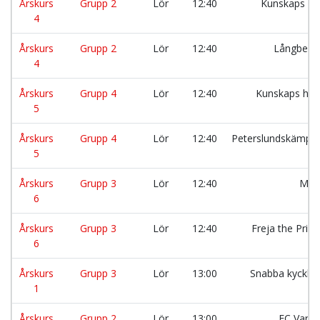
Årskurs
Grupp 2
Lör
12:40
Kunskaps Fy
4
Årskurs
Grupp 2
Lör
12:40
Långberg
4
Årskurs
Grupp 4
Lör
12:40
Kunskaps hjä
5
Årskurs
Grupp 4
Lör
12:40
Peterslundskämpa
5
Årskurs
Grupp 3
Lör
12:40
Mai
6
Årskurs
Grupp 3
Lör
12:40
Freja the Prin
6
Årskurs
Grupp 3
Lör
13:00
Snabba kycklin
1
Årskurs
Grupp 2
Lör
13:00
FC Varga