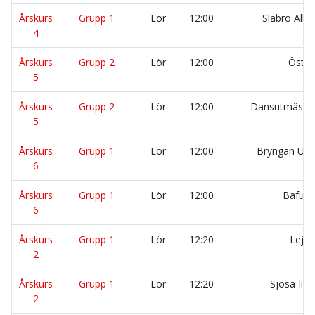
Årskurs
Grupp 1
Lör
12:00
Släbro Alls
4
Årskurs
Grupp 2
Lör
12:00
Östra
5
Årskurs
Grupp 2
Lör
12:00
Dansutmästa
5
Årskurs
Grupp 1
Lör
12:00
Bryngan Uni
6
Årskurs
Grupp 1
Lör
12:00
Bafuni
6
Årskurs
Grupp 1
Lör
12:20
Lejo
2
Årskurs
Grupp 1
Lör
12:20
Sjösa-lir
2