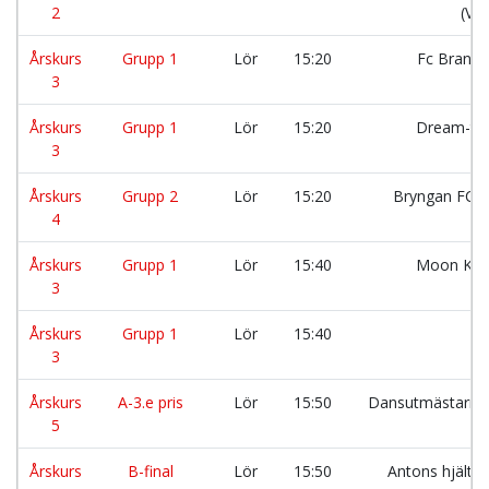
2
(Vit
Årskurs
Grupp 1
Lör
15:20
Fc Brandk
3
Årskurs
Grupp 1
Lör
15:20
Dream-t
3
Årskurs
Grupp 2
Lör
15:20
Bryngan FC 
4
Årskurs
Grupp 1
Lör
15:40
Moon Kni
3
Årskurs
Grupp 1
Lör
15:40
3
Årskurs
A-3.e pris
Lör
15:50
Dansutmästarn
5
Årskurs
B-final
Lör
15:50
Antons hjälta