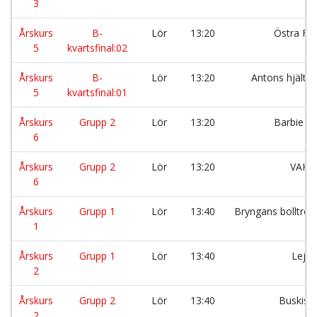
3
Årskurs
B-
Lör
13:20
Östra F
5
kvartsfinal:02
Årskurs
B-
Lör
13:20
Antons hjälta
5
kvartsfinal:01
Årskurs
Grupp 2
Lör
13:20
Barbie g
6
Årskurs
Grupp 2
Lör
13:20
VAK
6
Årskurs
Grupp 1
Lör
13:40
Bryngans bolltrol
1
Årskurs
Grupp 1
Lör
13:40
Lejo
2
Årskurs
Grupp 2
Lör
13:40
Buskisa
2