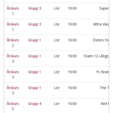
Årskurs
Grupp 3
Lör
10:00
Superet
1
Årskurs
Grupp 3
Lör
10:00
Vittra Varg
1
Årskurs
Grupp 1
Lör
10:00
Östers Yout
2
Te
Årskurs
Grupp 1
Lör
10:00
Team 12 Långsätt
3
Årskurs
Grupp 1
Lör
10:00
Fc Brandk
3
Årskurs
Grupp 1
Lör
10:00
The Tig
3
Årskurs
Grupp 4
Lör
10:00
Red fl
5