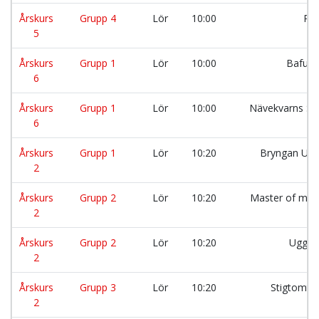
Årskurs
Grupp 4
Lör
10:00
RK
5
Årskurs
Grupp 1
Lör
10:00
Bafuni
6
Årskurs
Grupp 1
Lör
10:00
Nävekvarns Sk
6
Årskurs
Grupp 1
Lör
10:20
Bryngan Uni
2
Årskurs
Grupp 2
Lör
10:20
Master of mas
2
Årskurs
Grupp 2
Lör
10:20
Ugglo
2
Årskurs
Grupp 3
Lör
10:20
Stigtomta
2