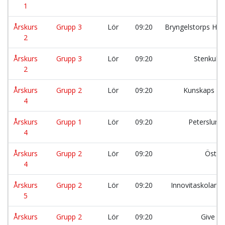
1
Årskurs
Grupp 3
Lör
09:20
Bryngelstorps Hjä
2
Årskurs
Grupp 3
Lör
09:20
Stenkull
2
Årskurs
Grupp 2
Lör
09:20
Kunskaps Fy
4
Årskurs
Grupp 1
Lör
09:20
Peterslund
4
Årskurs
Grupp 2
Lör
09:20
Östra
4
Årskurs
Grupp 2
Lör
09:20
Innovitaskolan 
5
Årskurs
Grupp 2
Lör
09:20
Give m