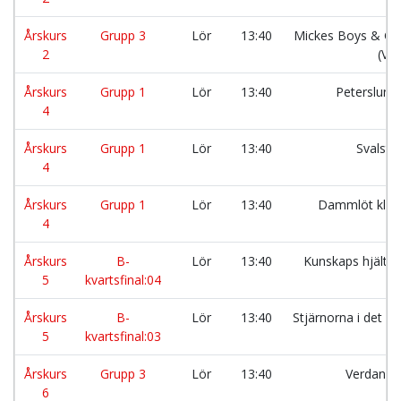
Årskurs
Grupp 3
Lör
13:40
Mickes Boys & Gir
2
(Vit
Årskurs
Grupp 1
Lör
13:40
Peterslund
4
Årskurs
Grupp 1
Lör
13:40
Svalsta
4
Årskurs
Grupp 1
Lör
13:40
Dammlöt klas
4
Årskurs
B-
Lör
13:40
Kunskaps hjälta
5
kvartsfinal:04
Årskurs
B-
Lör
13:40
Stjärnorna i det bl
5
kvartsfinal:03
Årskurs
Grupp 3
Lör
13:40
Verdandi
6