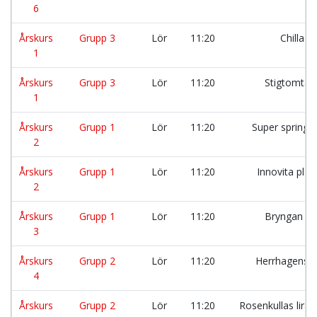
6
Årskurs
Grupp 3
Lör
11:20
Chillad
1
Årskurs
Grupp 3
Lör
11:20
Stigtomta 
1
Årskurs
Grupp 1
Lör
11:20
Super springa
2
Årskurs
Grupp 1
Lör
11:20
Innovita pla
2
Årskurs
Grupp 1
Lör
11:20
Bryngan St
3
Årskurs
Grupp 2
Lör
11:20
Herrhagens 4
4
Årskurs
Grupp 2
Lör
11:20
Rosenkullas lira