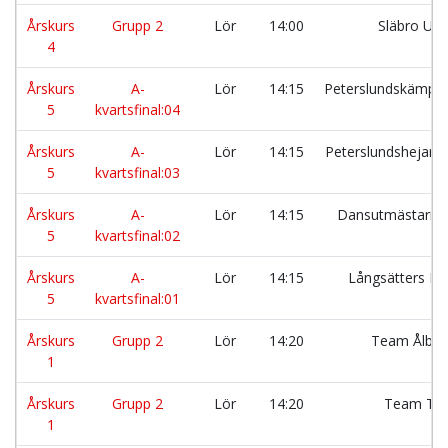
Årskurs
Grupp 2
Lör
14:00
Släbro Uni
4
Årskurs
A-
Lör
14:15
Peterslundskämpa
5
kvartsfinal:04
Årskurs
A-
Lör
14:15
Peterslundshejarn
5
kvartsfinal:03
Årskurs
A-
Lör
14:15
Dansutmästarn
5
kvartsfinal:02
Årskurs
A-
Lör
14:15
Långsätters F
5
kvartsfinal:01
Årskurs
Grupp 2
Lör
14:20
Team Ålber
1
Årskurs
Grupp 2
Lör
14:20
Team TB 
1