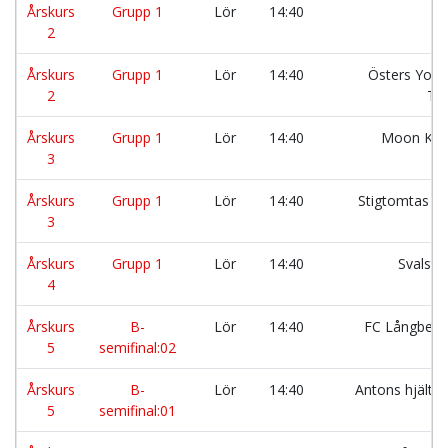
Årskurs
Grupp 1
Lör
14:40
C
2
Årskurs
Grupp 1
Lör
14:40
Östers Yout
2
Te
Årskurs
Grupp 1
Lör
14:40
Moon Kni
3
Årskurs
Grupp 1
Lör
14:40
Stigtomtas t
3
Årskurs
Grupp 1
Lör
14:40
Svalsta
4
Årskurs
B-
Lör
14:40
FC Långber
5
semifinal:02
Årskurs
B-
Lör
14:40
Antons hjälta
5
semifinal:01