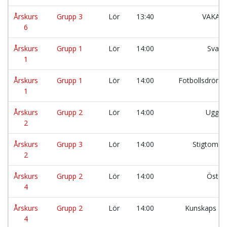
Årskurs
Grupp 3
Lör
13:40
VAKAN
6
Årskurs
Grupp 1
Lör
14:00
Svalo
1
Årskurs
Grupp 1
Lör
14:00
Fotbollsdröm
1
Årskurs
Grupp 2
Lör
14:00
Ugglo
2
Årskurs
Grupp 3
Lör
14:00
Stigtomta
2
Årskurs
Grupp 2
Lör
14:00
Östra
4
Årskurs
Grupp 2
Lör
14:00
Kunskaps Fy
4