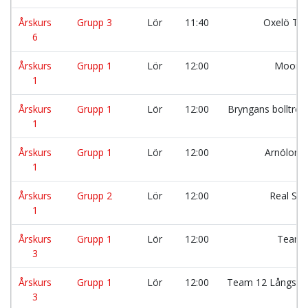
Årskurs
Grupp 3
Lör
11:40
Oxelö Tig
6
Årskurs
Grupp 1
Lör
12:00
Moonli
1
Årskurs
Grupp 1
Lör
12:00
Bryngans bolltrol
1
Årskurs
Grupp 1
Lör
12:00
Arnölona
1
Årskurs
Grupp 2
Lör
12:00
Real Slä
1
Årskurs
Grupp 1
Lör
12:00
Team 
3
Årskurs
Grupp 1
Lör
12:00
Team 12 Långsätt
3