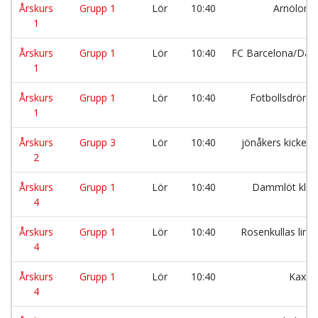
Årskurs
Grupp 1
Lör
10:40
Arnölona
1
Årskurs
Grupp 1
Lör
10:40
FC Barcelona/Dan
1
Årskurs
Grupp 1
Lör
10:40
Fotbollsdröm
1
Årskurs
Grupp 3
Lör
10:40
jönåkers kicker
2
Årskurs
Grupp 1
Lör
10:40
Dammlöt klas
4
Årskurs
Grupp 1
Lör
10:40
Rosenkullas lira
4
Årskurs
Grupp 1
Lör
10:40
Kax B
4