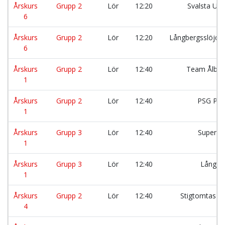
Årskurs
Grupp 2
Lör
12:20
Svalsta Un
6
Årskurs
Grupp 2
Lör
12:20
Långbergsslöjda
6
Årskurs
Grupp 2
Lör
12:40
Team Ålber
1
Årskurs
Grupp 2
Lör
12:40
PSG P-l
1
Årskurs
Grupp 3
Lör
12:40
Superet
1
Årskurs
Grupp 3
Lör
12:40
Långet
1
Årskurs
Grupp 2
Lör
12:40
Stigtomtas f
4