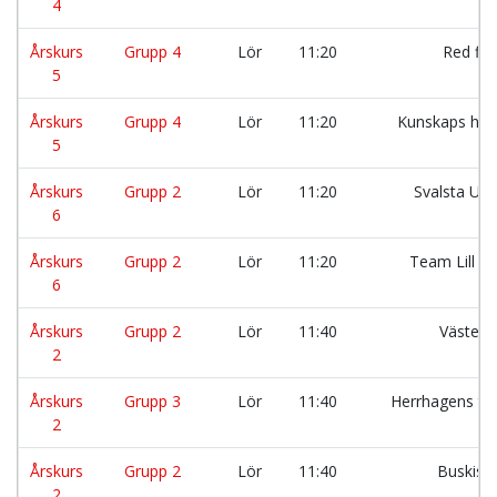
4
Årskurs
Grupp 4
Lör
11:20
Red fl
5
Årskurs
Grupp 4
Lör
11:20
Kunskaps hjä
5
Årskurs
Grupp 2
Lör
11:20
Svalsta Un
6
Årskurs
Grupp 2
Lör
11:20
Team Lill K
6
Årskurs
Grupp 2
Lör
11:40
Väster 
2
Årskurs
Grupp 3
Lör
11:40
Herrhagens ti
2
Årskurs
Grupp 2
Lör
11:40
Buskisa
2