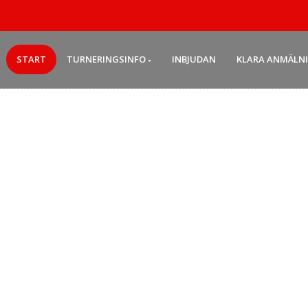
START
TURNERINGSINFO
INBJUDAN
KLARA ANMÄLN