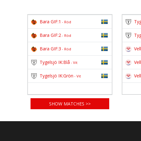
Bara GIF:1
Tyg
- Röd
Bara GIF:2
Tyg
- Röd
Bara GIF:3
Vel
- Röd
Tygelsjö IK:Blå
Vel
- Vit
Tygelsjö IK:Grön
Vel
- Vit
SHOW MATCHES >>