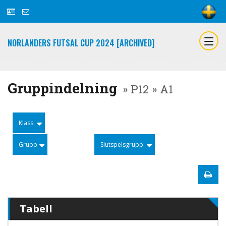
NORLANDERS FUTSAL CUP 2024 [ARCHIVED]
Gruppindelning
» P12 » A1
Klass:
Grupp
Slutspelsgrupp:
Tabell