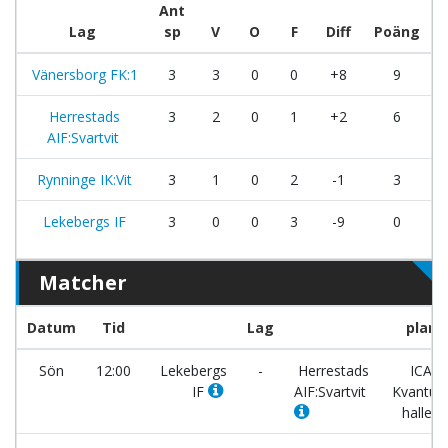
Ant
Lag
sp
V
O
F
Diff
Poäng
Vänersborg FK:1
3
3
0
0
+8
9
Herrestads
3
2
0
1
+2
6
AIF:Svartvit
Rynninge IK:Vit
3
1
0
2
-1
3
Lekebergs IF
3
0
0
3
-9
0
Matcher
Datum
Tid
Lag
plan
Sön
12:00
Lekebergs
-
Herrestads
ICA
IF
AIF:Svartvit
Kvantu
hallen