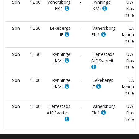
Sön
12:00
Vänersborg
-
Rynninge
UW-
FK:1
IK:Vit
Elast
hallen
Sön
12:30
Lekebergs
-
Vänersborg
ICA
IF
FK:1
Kvantu
hallen
Sön
12:30
Rynninge
-
Herrestads
UW-
IK:Vit
AIF:Svartvit
Elast
hallen
Sön
13:00
Rynninge
-
Lekebergs
ICA
IK:Vit
IF
Kvantu
hallen
Sön
13:00
Herrestads
-
Vänersborg
UW-
AIF:Svartvit
FK:1
Elast
hallen