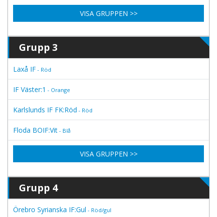
VISA GRUPPEN >>
Grupp 3
Laxå IF
- Röd
IF Väster:1
- Orange
Karlslunds IF FK:Röd
- Röd
Floda BOIF:Vit
- Blå
VISA GRUPPEN >>
Grupp 4
Örebro Syrianska IF:Gul
- Röd/gul