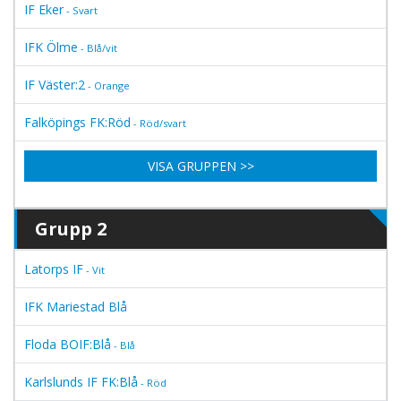
IF Eker
- Svart
IFK Ölme
- Blå/vit
IF Väster:2
- Orange
Falköpings FK:Röd
- Röd/svart
VISA GRUPPEN >>
Grupp 2
Latorps IF
- Vit
IFK Mariestad Blå
Floda BOIF:Blå
- Blå
Karlslunds IF FK:Blå
- Röd