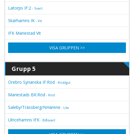
Latorps IF:2
- Svart
Skärhamns IK
- Vit
IFK Mariestad Vit
VISA GRUPPEN >>
Grupp 5
Örebro Syrianska IF:Röd
- Röd/gul
Mariestads BK:Röd
- Röd
Saleby/Trässberg/NHärene
- Lila
Ulricehamns IFK
- Blåsvart