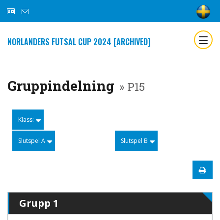
NORLANDERS FUTSAL CUP 2024 [ARCHIVED]
Gruppindelning
» P15
Klass:
Slutspel A
Slutspel B
Grupp 1