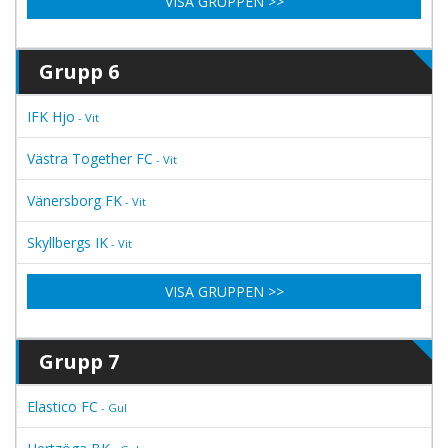
VISA GRUPPEN >>
Grupp 6
IFK Hjo
- Vit
Västra Together FC
- Vit
Vänersborg FK
- Vit
Skyllbergs IK
- Vit
VISA GRUPPEN >>
Grupp 7
Elastico FC
- Gul