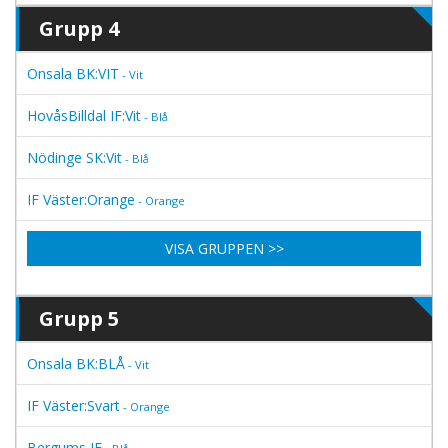
Grupp 4
Onsala BK:VIT
- Vit
HovåsBilldal IF:Vit
- Blå
Nödinge SK:Vit
- Blå
IF Väster:Orange
- Orange
VISA GRUPPEN >>
Grupp 5
Onsala BK:BLÅ
- Vit
IF Väster:Svart
- Orange
Bergums IF