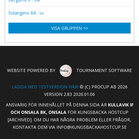
- Blå
Solängens BK
- Vit
VISA GRUPPEN >>
WEBSITE POWERED BY
TOURNAMENT SOFTWARE
LADDA NED TESTVERSION HÄR!
© (C) PROCUP AB 2026
VERSION 2.83 2026.01.06
ANSVARIG FÖR INNEHÅLLET PÅ DENNA SIDA ÄR
KULLAVIK IF
OCH ONSALA BK, ONSALA
FÖR KUNGSBACKA HÖSTCUP
[ARCHIVED]. OM DU HAR NÅGRA PROBLEM ELLER FRÅGOR,
KONTAKTA DEM VIA
INFO@KUNGSBACKAHOSTCUP.SE