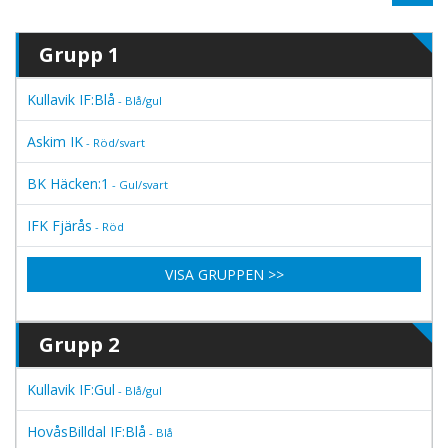
Grupp 1
Kullavik IF:Blå
- Blå/gul
Askim IK
- Röd/svart
BK Häcken:1
- Gul/svart
IFK Fjärås
- Röd
VISA GRUPPEN >>
Grupp 2
Kullavik IF:Gul
- Blå/gul
HovåsBilldal IF:Blå
- Blå