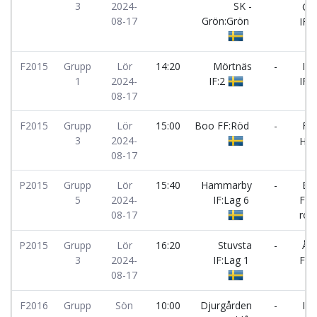
3
2024-
SK -
Gus
08-17
Grön:Grön
IF:S
F2015
Grupp
Lör
14:20
Mörtnäs
-
Ing
1
2024-
IF:2
IF:1
08-17
F2015
Grupp
Lör
15:00
Boo FF:Röd
-
FC
3
2024-
Ham
08-17
P2015
Grupp
Lör
15:40
Hammarby
-
Bo
5
2024-
IF:Lag 6
FF 
08-17
röd
P2015
Grupp
Lör
16:20
Stuvsta
-
Års
3
2024-
IF:Lag 1
FF:
08-17
F2016
Grupp
Sön
10:00
Djurgården
-
IFK