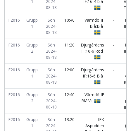
1
2024-
IF:16-4 blå
Asp
08-18
Tel
F2016
Grupp
Sön
10:40
Värmdö IF
-
Ing
1
2024-
Blå:Blå
IF:S
08-18
F2016
Grupp
Sön
11:20
Djurgårdens
-
Ing
2
2024-
IF:16-6 Röd
IF:V
08-18
F2016
Grupp
Sön
12:00
Djurgårdens
-
1
2024-
IF:16-6 Blå
Vär
08-18
Blå
F2016
Grupp
Sön
12:40
Värmdö IF
-
2
2024-
Blå:Vit
Dju
08-18
IF:
F2016
Grupp
Sön
13:20
IFK
-
1
2024-
Aspudden
Dju