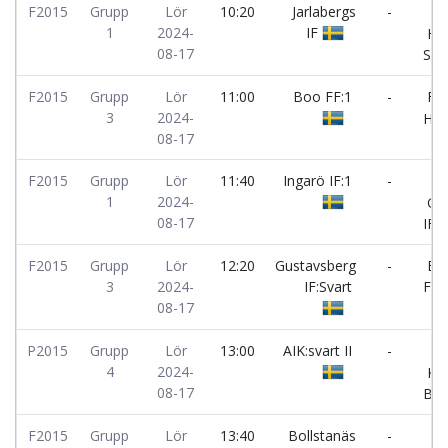
F2015
Grupp
Lör
10:20
Jarlabergs
-
1
2024-
IF
Han
08-17
SK:
F2015
Grupp
Lör
11:00
Boo FF:1
-
FC
3
2024-
Ham
08-17
F2015
Grupp
Lör
11:40
Ingarö IF:1
-
1
2024-
Gus
08-17
IF:
F2015
Grupp
Lör
12:20
Gustavsberg
-
Bo
3
2024-
IF:Svart
FF:
08-17
P2015
Grupp
Lör
13:00
AIK:svart II
-
4
2024-
Kar
08-17
BK:
F2015
Grupp
Lör
13:40
Bollstanäs
-