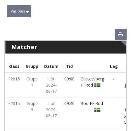
Välj plan
Matcher
Klass
Grupp
Datum
Tid
Lag
F2015
Grupp
Lör
09:00
Gustavsberg
-
1
2024-
IF:Röd
Jar
08-17
F2015
Grupp
Lör
09:40
Boo FF:Röd
-
3
2024-
Bol
08-17
SK 
Grö