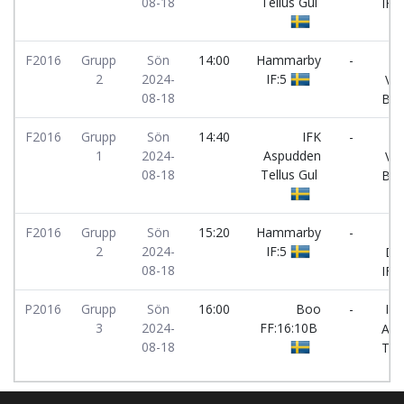
08-18
Tellus Gul
IF:
F2016
Grupp
Sön
14:00
Hammarby
-
2
2024-
IF:5
Vär
08-18
Blå:
F2016
Grupp
Sön
14:40
IFK
-
1
2024-
Aspudden
Vär
08-18
Tellus Gul
Blå
F2016
Grupp
Sön
15:20
Hammarby
-
2
2024-
IF:5
Dju
08-18
IF:
P2016
Grupp
Sön
16:00
Boo
-
IFK
3
2024-
FF:16:10B
Asp
08-18
Tell