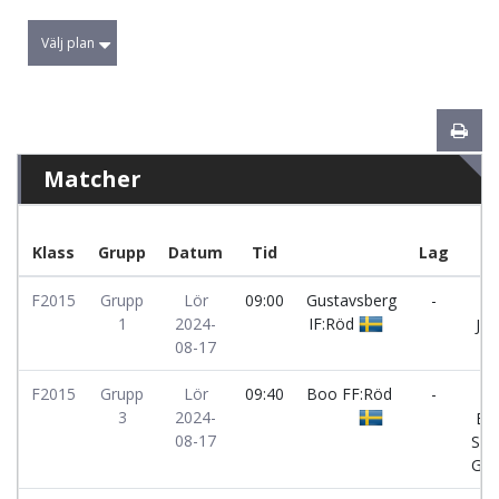
Välj plan
Matcher
Klass
Grupp
Datum
Tid
Lag
F2015
Grupp
Lör
09:00
Gustavsberg
-
1
2024-
IF:Röd
Jar
08-17
F2015
Grupp
Lör
09:40
Boo FF:Röd
-
3
2024-
Bol
08-17
SK 
Grö