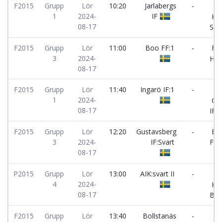
F2015
Grupp
Lör
10:20
Jarlabergs
-
1
2024-
IF
Han
08-17
SK:
F2015
Grupp
Lör
11:00
Boo FF:1
-
FC
3
2024-
Ham
08-17
F2015
Grupp
Lör
11:40
Ingarö IF:1
-
1
2024-
Gus
08-17
IF:
F2015
Grupp
Lör
12:20
Gustavsberg
-
Bo
3
2024-
IF:Svart
FF:
08-17
P2015
Grupp
Lör
13:00
AIK:svart II
-
4
2024-
Kar
08-17
BK:
F2015
Grupp
Lör
13:40
Bollstanäs
-