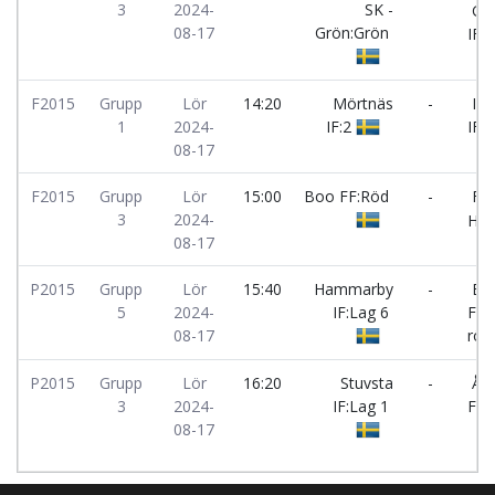
3
2024-
SK -
Gus
08-17
Grön:Grön
IF:S
F2015
Grupp
Lör
14:20
Mörtnäs
-
Ing
1
2024-
IF:2
IF:1
08-17
F2015
Grupp
Lör
15:00
Boo FF:Röd
-
FC
3
2024-
Ham
08-17
P2015
Grupp
Lör
15:40
Hammarby
-
Bo
5
2024-
IF:Lag 6
FF 
08-17
röd
P2015
Grupp
Lör
16:20
Stuvsta
-
Års
3
2024-
IF:Lag 1
FF:
08-17