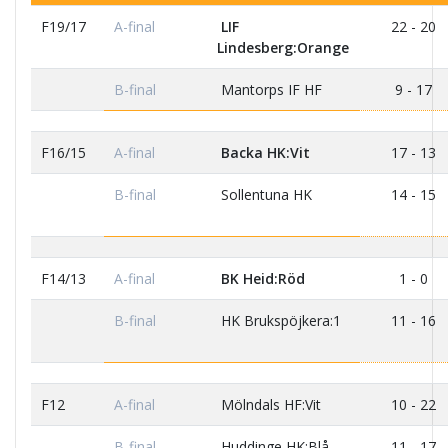
F19/17
A-final
LIF
22 - 20
Lindesberg:Orange
B-final
Mantorps IF HF
9 - 17
F16/15
A-final
Backa HK:Vit
17 - 13
B-final
Sollentuna HK
14 - 15
F14/13
A-final
BK Heid:Röd
1 - 0
B-final
HK Brukspöjkera:1
11 - 16
F12
A-final
Mölndals HF:Vit
10 - 22
B-final
Huddinge HK:Blå
11 - 17