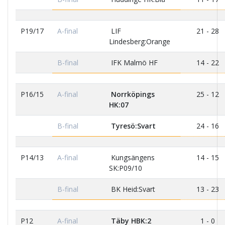
P19/17
A-final
LIF
21 - 28
Lindesberg:Orange
B-final
IFK Malmö HF
14 - 22
P16/15
A-final
Norrköpings
25 - 12
HK:07
B-final
Tyresö:Svart
24 - 16
P14/13
A-final
Kungsängens
14 - 15
SK:P09/10
B-final
BK Heid:Svart
13 - 23
P12
A-final
Täby HBK:2
1 - 0