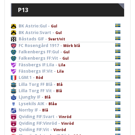
P13
BK Astrio:Gul -
Gul
BK Astrio:Svart -
Gul
Båstads GIF -
Svart/vit
FC Rosengård 1917 -
Mörk blå
Falkenbergs FF:Gul -
Gul
Falkenbergs FF:Vit -
Gul
Fässbergs IF:Lila -
Lila
Fässbergs IF:Vit -
Lila
LGM:1 -
Röd
Lilla Torg FF Blå -
Blå
Lilla Torg FF Vit -
Blå
Ljungby IF -
Blå
Lysekils AIK -
Blåa
Norrby IF -
Blå
Qviding FIF:Svart -
Vinröd
Qviding FIF:Vinröd -
Vinröd
Qviding FIF:Vit -
Vinröd