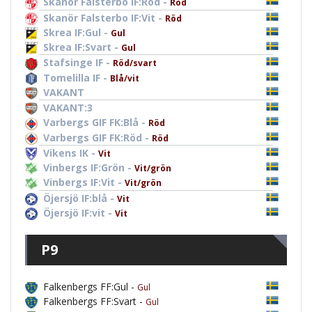
Skanör Falsterbo IF:Röd -
Röd
Skanör Falsterbo IF:Vit -
Röd
Skrea IF:Gul -
Gul
Skrea IF:Svart -
Gul
Stafsinge IF -
Röd/svart
Tomelilla IF -
Blå/vit
VAKANT
VAKANT:3
Varbergs GIF FK:Blå -
Röd
Varbergs GIF FK:Röd -
Röd
Vikens IK -
Vit
Vinbergs IF:Grön -
Vit/grön
Vinbergs IF:Vit -
Vit/grön
Öjersjö IF:blå -
Vit
Öjersjö IF:vit -
Vit
P9
Falkenbergs FF:Gul -
Gul
Falkenbergs FF:Svart -
Gul