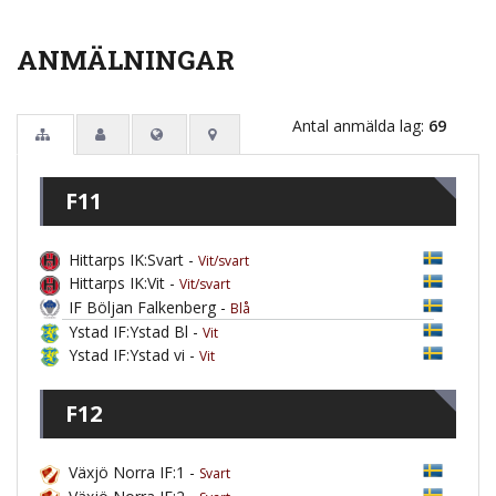
ANMÄLNINGAR
Antal anmälda lag:
69
F11
Hittarps IK:Svart -
Vit/svart
Hittarps IK:Vit -
Vit/svart
IF Böljan Falkenberg -
Blå
Ystad IF:Ystad Bl -
Vit
Ystad IF:Ystad vi -
Vit
F12
Växjö Norra IF:1 -
Svart