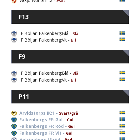
Växjö Norra IF:2 -
Svart
F13
IF Böljan Falkenberg:Blå -
Blå
IF Böljan Falkenberg:Vit -
Blå
F9
IF Böljan Falkenberg:Blå -
Blå
IF Böljan Falkenberg:Vit -
Blå
P11
Arvidstorps IK:1 -
Svart/grå
Falkenbergs FF: Gul -
Gul
Falkenbergs FF: Röd -
Gul
Falkenbergs FF: Vit -
Gul
Helsingborg IF:röd -
Rød