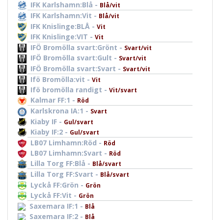
IFK Karlshamn:Blå -
Blå/vit
IFK Karlshamn:Vit -
Blå/vit
IFK Knislinge:BLÅ -
Vit
IFK Knislinge:VIT -
Vit
IFÖ Bromölla svart:Grönt -
Svart/vit
IFÖ Bromölla svart:Gult -
Svart/vit
IFÖ Bromölla svart:Svart -
Svart/vit
Ifö Bromölla:vit -
Vit
Ifö bromölla randigt -
Vit/svart
Kalmar FF:1 -
Röd
Karlskrona IA:1 -
Svart
Kiaby IF -
Gul/svart
Kiaby IF:2 -
Gul/svart
LB07 Limhamn:Röd -
Röd
LB07 Limhamn:Svart -
Röd
Lilla Torg FF:Blå -
Blå/svart
Lilla Torg FF:Svart -
Blå/svart
Lyckå FF:Grön -
Grön
Lyckå FF:Vit -
Grön
Saxemara IF:1 -
Blå
Saxemara IF:2 -
Blå