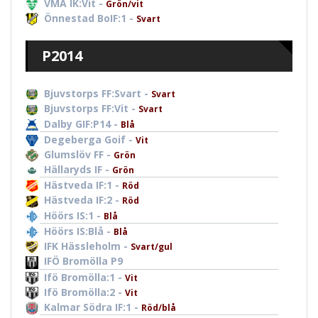
VMA IK:Vit -
Grön/vit
Önnestad BoIF:1 -
Svart
P2014
Bjuvstorps FF:Svart -
Svart
Bjuvstorps FF:Vit -
Svart
Dalby GIF:P14 -
Blå
Degeberga Goif -
Vit
Glumslöv FF -
Grön
Hällaryds IF -
Grön
Hästveda IF:1 -
Röd
Hästveda IF:2 -
Röd
Höörs IS:1 -
Blå
Höörs IS:Blå -
Blå
IFK Hässleholm -
Svart/gul
IFÖ Bromölla P9
Ifö Bromölla:1 -
Vit
Ifö Bromölla:2 -
Vit
Kalmar Södra IF:1 -
Röd/blå