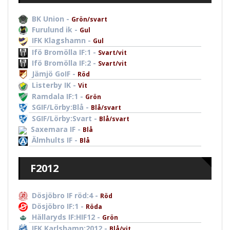
BK Union -
Grön/svart
Furulund ik -
Gul
IFK Klagshamn -
Gul
Ifö Bromölla IF:1 -
Svart/vit
Ifö Bromölla IF:2 -
Svart/vit
Jämjö GoIF -
Röd
Listerby IK -
Vit
Ramdala IF:1 -
Grön
SGIF/Lörby:Blå -
Blå/svart
SGIF/Lörby:Svart -
Blå/svart
Saxemara IF -
Blå
Älmhults IF -
Blå
F2012
Dösjöbro IF röd:4 -
Röd
Dösjöbro IF:1 -
Röda
Hällaryds IF:HIF12 -
Grön
IFK Karlshamn:2012 -
Blå/vit