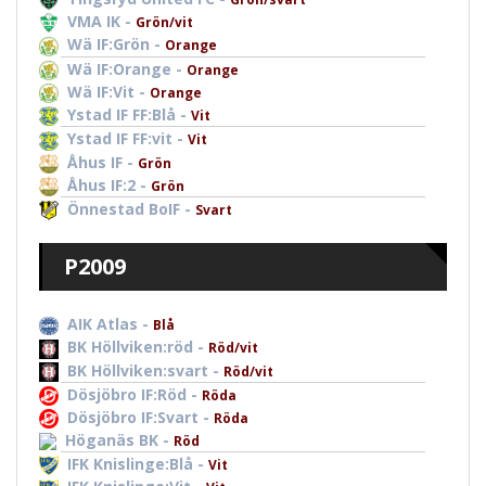
VMA IK -
Grön/vit
Wä IF:Grön -
Orange
Wä IF:Orange -
Orange
Wä IF:Vit -
Orange
Ystad IF FF:Blå -
Vit
Ystad IF FF:vit -
Vit
Åhus IF -
Grön
Åhus IF:2 -
Grön
Önnestad BoIF -
Svart
P2009
AIK Atlas -
Blå
BK Höllviken:röd -
Röd/vit
BK Höllviken:svart -
Röd/vit
Dösjöbro IF:Röd -
Röda
Dösjöbro IF:Svart -
Röda
Höganäs BK -
Röd
IFK Knislinge:Blå -
Vit