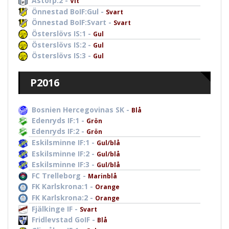
Åstorp:2 -
Vit
Önnestad BoIF:Gul -
Svart
Önnestad BoIF:Svart -
Svart
Österslövs IS:1 -
Gul
Österslövs IS:2 -
Gul
Österslövs IS:3 -
Gul
P2016
Bosnien Hercegovinas SK -
Blå
Edenryds IF:1 -
Grön
Edenryds IF:2 -
Grön
Eskilsminne IF:1 -
Gul/blå
Eskilsminne IF:2 -
Gul/blå
Eskilsminne IF:3 -
Gul/blå
FC Trelleborg -
Marinblå
FK Karlskrona:1 -
Orange
FK Karlskrona:2 -
Orange
Fjälkinge IF -
Svart
Fridlevstad GoIF -
Blå