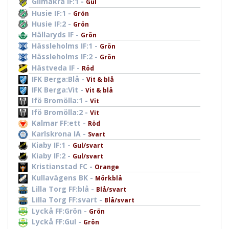
Glimåkra IF:1 -
Gul
Husie IF:1 -
Grön
Husie IF:2 -
Grön
Hällaryds IF -
Grön
Hässleholms IF:1 -
Grön
Hässleholms IF:2 -
Grön
Hästveda IF -
Röd
IFK Berga:Blå -
Vit & blå
IFK Berga:Vit -
Vit & blå
Ifö Bromölla:1 -
Vit
Ifö Bromölla:2 -
Vit
Kalmar FF:ett -
Röd
Karlskrona IA -
Svart
Kiaby IF:1 -
Gul/svart
Kiaby IF:2 -
Gul/svart
Kristianstad FC -
Orange
Kullavägens BK -
Mörkblå
Lilla Torg FF:blå -
Blå/svart
Lilla Torg FF:svart -
Blå/svart
Lyckå FF:Grön -
Grön
Lyckå FF:Gul -
Grön