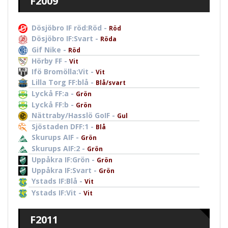
F2009
Dösjöbro IF röd:Röd -
Röd
Dösjöbro IF:Svart -
Röda
Gif Nike -
Röd
Hörby FF -
Vit
Ifö Bromölla:Vit -
Vit
Lilla Torg FF:blå -
Blå/svart
Lyckå FF:a -
Grön
Lyckå FF:b -
Grön
Nättraby/Hasslö GoIF -
Gul
Sjöstaden DFF:1 -
Blå
Skurups AIF -
Grön
Skurups AIF:2 -
Grön
Uppåkra IF:Grön -
Grön
Uppåkra IF:Svart -
Grön
Ystads IF:Blå -
Vit
Ystads IF:Vit -
Vit
F2011