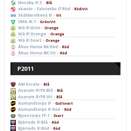
Nosaby IF:Z -
Blå
skanör - falsterbo if:Röd -
Röd/vit
Skäldervikens IF -
Vit
VMA IK:1 -
Grön/vit
Wä IF:Grön -
Orange
Wä IF:Orange -
Orange
Wä IF:Svart -
Orange
Åhus Horna BK:Röd -
Röd
Åhus Horna BK:Vit -
Röd
P2011
AM Escola -
Blå
Asarum IF/FK:Blå -
Blå
Asarum IF/FK:Vit -
Blå
Asmundtorps IF -
Gul/svart
Asmundtorps IF Röd -
Röd
Bjuvstorps FF:1 -
Svart
Bjärreds IF:Blå -
Röd
Bjärreds IF:Röd -
Röd