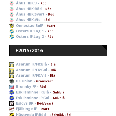
Åhus HBK:3 -
Röd
Åhus HBK:Röd -
Röd
Åhus HBK:Svart -
Röd
Åhus HBK:Vit -
Röd
Önnestad BoIF -
Svart
Östers IF:Lag 1 -
Röd
Östers IF:Lag 2 -
Röd
F2015/2016
Asarum IF/FK:Blå -
Blå
Asarum IF/FK:Gul -
Blå
Asarum IF/FK:Vit -
Blå
BK Union -
Grönsvart
Brunnby FF -
Röd
Eskilsminne IF:Blå -
Gul/blå
Eskilsminne IF:Gul -
Gul/blå
Eslövs BK -
Röd/svart
Fjälkinge IF -
Svart
Hästveda IF:Röd -
Röd/Röd/Röd