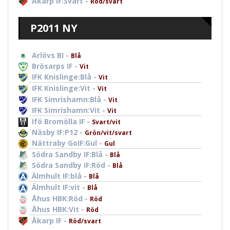
Åkarp IF:Svart -
Röd/svart
P2011 NY
Arlövs BI -
Blå
Brösarps IF -
Vit
IFK Knislinge:Blå -
Vit
IFK Knislinge:Vit -
Vit
IFK Simrishamn:Blå -
Vit
IFK Simrishamn:Vit -
Vit
Ifö Bromölla IF -
Svart/vit
Näsby IF:P12 -
Grön/vit/svart
Nättraby GoIF:Gul -
Gul
Södra Sandby IF:Blå -
Blå
Södra Sandby IF:Röd -
Blå
Älmhult IF:blå -
Blå
Älmhult IF:vit -
Blå
Åhus HBK:Röd -
Röd
Åhus HBK:Vit -
Röd
Åkarp IF -
Röd/svart