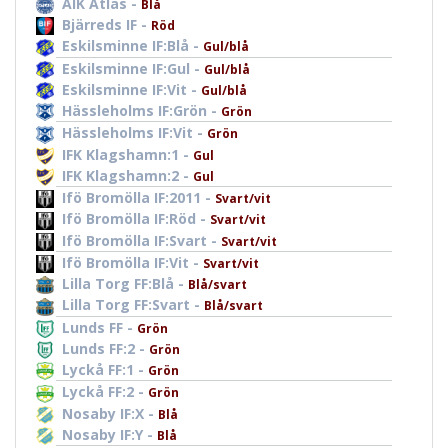
AIK Atlas -
Blå
Bjärreds IF -
Röd
Eskilsminne IF:Blå -
Gul/blå
Eskilsminne IF:Gul -
Gul/blå
Eskilsminne IF:Vit -
Gul/blå
Hässleholms IF:Grön -
Grön
Hässleholms IF:Vit -
Grön
IFK Klagshamn:1 -
Gul
IFK Klagshamn:2 -
Gul
Ifö Bromölla IF:2011 -
Svart/vit
Ifö Bromölla IF:Röd -
Svart/vit
Ifö Bromölla IF:Svart -
Svart/vit
Ifö Bromölla IF:Vit -
Svart/vit
Lilla Torg FF:Blå -
Blå/svart
Lilla Torg FF:Svart -
Blå/svart
Lunds FF -
Grön
Lunds FF:2 -
Grön
Lyckå FF:1 -
Grön
Lyckå FF:2 -
Grön
Nosaby IF:X -
Blå
Nosaby IF:Y -
Blå