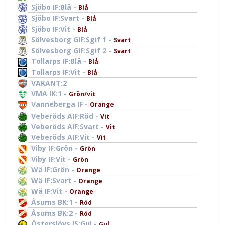
Sjöbo IF:Blå -
Blå
Sjöbo IF:Svart -
Blå
Sjöbo IF:Vit -
Blå
Sölvesborg GIF:Sgif 1 -
Svart
Sölvesborg GIF:Sgif 2 -
Svart
Tollarps IF:Blå -
Blå
Tollarps IF:Vit -
Blå
VAKANT:2
VMA IK:1 -
Grön/vit
Vanneberga IF -
Orange
Veberöds AIF:Röd -
Vit
Veberöds AIF:Svart -
Vit
Veberöds AIF:Vit -
Vit
Viby IF:Grön -
Grön
Viby IF:Vit -
Grön
Wä IF:Grön -
Orange
Wä IF:Svart -
Orange
Wä IF:Vit -
Orange
Åsums BK:1 -
Röd
Åsums BK:2 -
Röd
Österslövs IS:Gul -
Gul