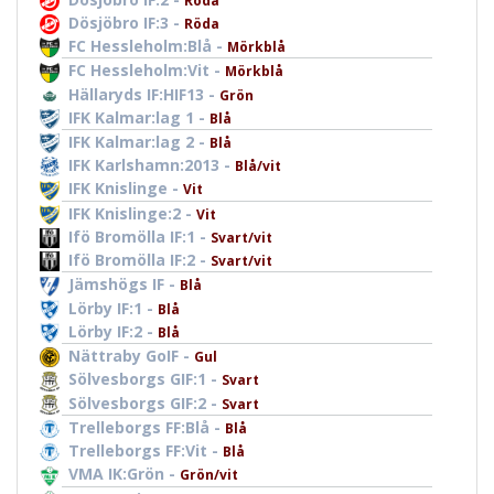
Röda
Dösjöbro IF:3 -
Röda
FC Hessleholm:Blå -
Mörkblå
FC Hessleholm:Vit -
Mörkblå
Hällaryds IF:HIF13 -
Grön
IFK Kalmar:lag 1 -
Blå
IFK Kalmar:lag 2 -
Blå
IFK Karlshamn:2013 -
Blå/vit
IFK Knislinge -
Vit
IFK Knislinge:2 -
Vit
Ifö Bromölla IF:1 -
Svart/vit
Ifö Bromölla IF:2 -
Svart/vit
Jämshögs IF -
Blå
Lörby IF:1 -
Blå
Lörby IF:2 -
Blå
Nättraby GoIF -
Gul
Sölvesborgs GIF:1 -
Svart
Sölvesborgs GIF:2 -
Svart
Trelleborgs FF:Blå -
Blå
Trelleborgs FF:Vit -
Blå
VMA IK:Grön -
Grön/vit