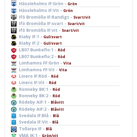
Hässleholms IF:Grön -
Grön
Hässleholms IF:Vit -
Grön
Ifö Bromölla IF:Randigt -
Svart/vit
Ifö Bromölla IF:svart -
Svart/vit
Ifö Bromölla IF:vit -
Svart/vit
Kiaby IF:1 -
Gul/svart
Kiaby IF:2 -
Gul/svart
LB07 Bunkeflo:1 -
Röd
LB07 Bunkeflo:2 -
Röd
Limhamns FF:Grön -
Vita
Limhamns FF:Vit -
Vita
Linero IF:Röd -
Röd
Linero IF:Vit -
Röd
Ronneby BK:1 -
Röd
Ronneby BK:2 -
Röd
Rödeby AIF:1 -
Blåvitt
Rödeby AIF:2 -
Blåvitt
Svedala IF:Blå -
Blå
Svedala IF:Vit -
Blå
Tollarps IF -
Blå
VMA IK:1 -
Grön/vit