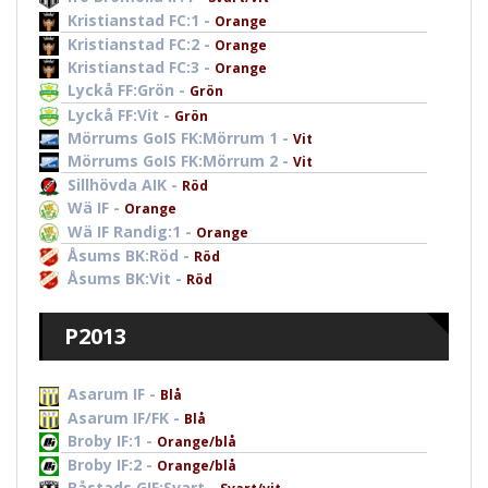
Kristianstad FC:1 -
Orange
Kristianstad FC:2 -
Orange
Kristianstad FC:3 -
Orange
Lyckå FF:Grön -
Grön
Lyckå FF:Vit -
Grön
Mörrums GoIS FK:Mörrum 1 -
Vit
Mörrums GoIS FK:Mörrum 2 -
Vit
Sillhövda AIK -
Röd
Wä IF -
Orange
Wä IF Randig:1 -
Orange
Åsums BK:Röd -
Röd
Åsums BK:Vit -
Röd
P2013
Asarum IF -
Blå
Asarum IF/FK -
Blå
Broby IF:1 -
Orange/blå
Broby IF:2 -
Orange/blå
Båstads GIF:Svart -