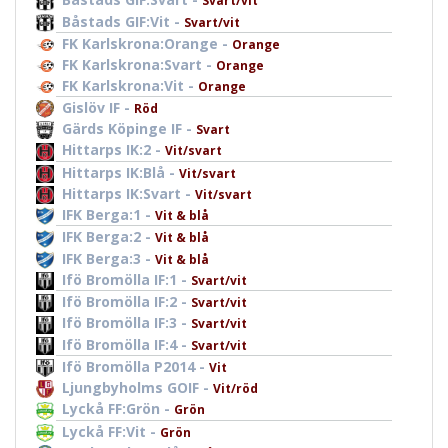
Svart/vit
Båstads GIF:Vit -
Svart/vit
FK Karlskrona:Orange -
Orange
FK Karlskrona:Svart -
Orange
FK Karlskrona:Vit -
Orange
Gislöv IF -
Röd
Gärds Köpinge IF -
Svart
Hittarps IK:2 -
Vit/svart
Hittarps IK:Blå -
Vit/svart
Hittarps IK:Svart -
Vit/svart
IFK Berga:1 -
Vit & blå
IFK Berga:2 -
Vit & blå
IFK Berga:3 -
Vit & blå
Ifö Bromölla IF:1 -
Svart/vit
Ifö Bromölla IF:2 -
Svart/vit
Ifö Bromölla IF:3 -
Svart/vit
Ifö Bromölla IF:4 -
Svart/vit
Ifö Bromölla P2014 -
Vit
Ljungbyholms GOIF -
Vit/röd
Lyckå FF:Grön -
Grön
Lyckå FF:Vit -
Grön