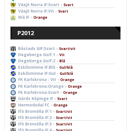
Växjö Norra IF:Svart -
Svart
Växjö Norra IF:Vit -
Svart
Wä IF -
Orange
P2012
Båstads GIF:Svart -
Svart/vit
Degeberga Goif:1 -
Vit
Degeberga Goif:2 -
Blå
Eskilsminne IF:Blå -
Gul/blå
Eskilsminne IF:Gul -
Gul/blå
FK Karlskrona : Vit -
Orange
FK Karlskrona:Orange -
Orange
FK Karlskrona:Svart -
Orange
Gärds Köpinge IF -
Svart
Hermodsdal FC -
Orange
Ifö Bromölla IF:1 -
Svart/vit
Ifö Bromölla IF:2 -
Svart/vit
Ifö Bromölla IF:3 -
Svart/vit
Ifö Bromölla IF:4 -
Svart/vit