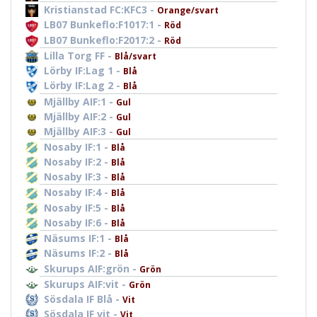
Kristianstad FC:KFC3 -
Orange/svart
LB07 Bunkeflo:F1017:1 -
Röd
LB07 Bunkeflo:F2017:2 -
Röd
Lilla Torg FF -
Blå/svart
Lörby IF:Lag 1 -
Blå
Lörby IF:Lag 2 -
Blå
Mjällby AIF:1 -
Gul
Mjällby AIF:2 -
Gul
Mjällby AIF:3 -
Gul
Nosaby IF:1 -
Blå
Nosaby IF:2 -
Blå
Nosaby IF:3 -
Blå
Nosaby IF:4 -
Blå
Nosaby IF:5 -
Blå
Nosaby IF:6 -
Blå
Näsums IF:1 -
Blå
Näsums IF:2 -
Blå
Skurups AIF:grön -
Grön
Skurups AIF:vit -
Grön
Sösdala IF Blå -
Vit
Sösdala IF vit -
Vit