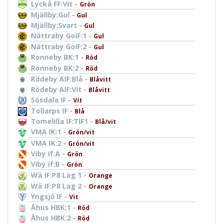
Lyckå FF:Vit -
Grön
Mjällby:Gul -
Gul
Mjällby:Svart -
Gul
Nättraby GoIF:1 -
Gul
Nättraby GoIF:2 -
Gul
Ronneby BK:1 -
Röd
Ronneby BK:2 -
Röd
Rödeby AIF:Blå -
Blåvitt
Rödeby AIF:Vit -
Blåvitt
Sösdala IF -
Vit
Tollarps IF -
Blå
Tomelilla IF:TIF1 -
Blå/vit
VMA IK:1 -
Grön/vit
VMA IK:2 -
Grön/vit
Viby if:A -
Grön
Viby if:B -
Grön
Wä IF:P8 Lag 1 -
Orange
Wä IF:P8 Lag 2 -
Orange
Yngsjö IF -
Vit
Åhus HBK:1 -
Röd
Åhus HBK:2 -
Röd