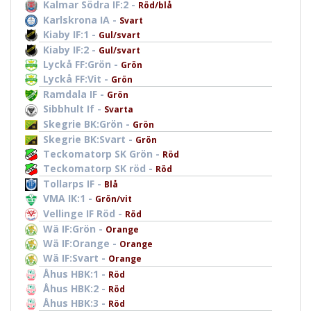
Kalmar Södra IF:2 -
Röd/blå
Karlskrona IA -
Svart
Kiaby IF:1 -
Gul/svart
Kiaby IF:2 -
Gul/svart
Lyckå FF:Grön -
Grön
Lyckå FF:Vit -
Grön
Ramdala IF -
Grön
Sibbhult If -
Svarta
Skegrie BK:Grön -
Grön
Skegrie BK:Svart -
Grön
Teckomatorp SK Grön -
Röd
Teckomatorp SK röd -
Röd
Tollarps IF -
Blå
VMA IK:1 -
Grön/vit
Vellinge IF Röd -
Röd
Wä IF:Grön -
Orange
Wä IF:Orange -
Orange
Wä IF:Svart -
Orange
Åhus HBK:1 -
Röd
Åhus HBK:2 -
Röd
Åhus HBK:3 -
Röd