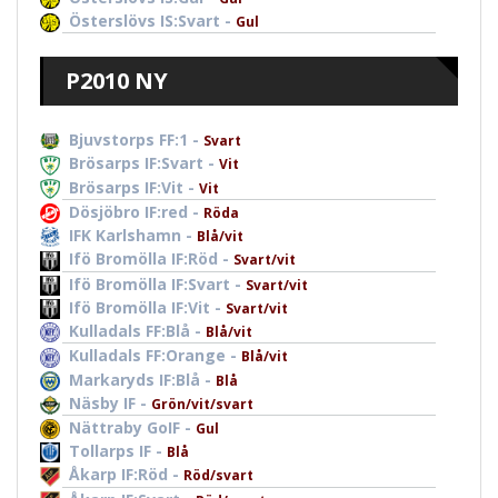
Österslövs IS:Svart -
Gul
P2010 NY
Bjuvstorps FF:1 -
Svart
Brösarps IF:Svart -
Vit
Brösarps IF:Vit -
Vit
Dösjöbro IF:red -
Röda
IFK Karlshamn -
Blå/vit
Ifö Bromölla IF:Röd -
Svart/vit
Ifö Bromölla IF:Svart -
Svart/vit
Ifö Bromölla IF:Vit -
Svart/vit
Kulladals FF:Blå -
Blå/vit
Kulladals FF:Orange -
Blå/vit
Markaryds IF:Blå -
Blå
Näsby IF -
Grön/vit/svart
Nättraby GoIF -
Gul
Tollarps IF -
Blå
Åkarp IF:Röd -
Röd/svart