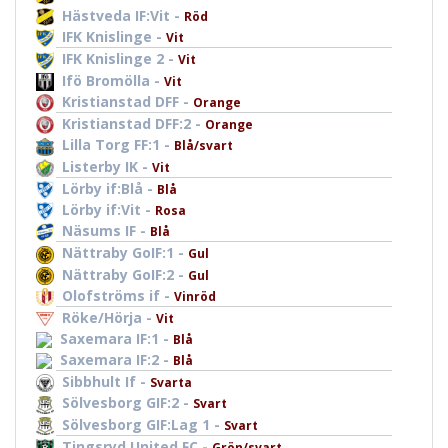
Hästveda IF:Vit -
Röd
IFK Knislinge -
Vit
IFK Knislinge 2 -
Vit
Ifö Bromölla -
Vit
Kristianstad DFF -
Orange
Kristianstad DFF:2 -
Orange
Lilla Torg FF:1 -
Blå/svart
Listerby IK -
Vit
Lörby if:Blå -
Blå
Lörby if:Vit -
Rosa
Näsums IF -
Blå
Nättraby GoIF:1 -
Gul
Nättraby GoIF:2 -
Gul
Olofströms if -
Vinröd
Röke/Hörja -
Vit
Saxemara IF:1 -
Blå
Saxemara IF:2 -
Blå
Sibbhult If -
Svarta
Sölvesborg GIF:2 -
Svart
Sölvesborg GIF:Lag 1 -
Svart
Tingsryd United FC -
Grön/svart