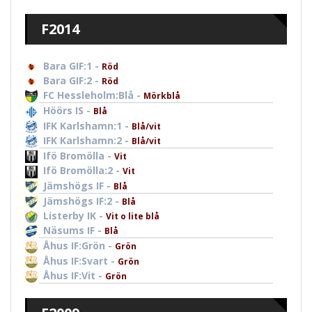
F2014
Bara GIF:1 -
Röd
Bara GIF:2 -
Röd
FC Hessleholm:Blå -
Mörkblå
Höörs IS -
Blå
IFK Karlshamn:1 -
Blå/vit
IFK Karlshamn:2 -
Blå/vit
Ifö Bromölla -
Vit
Ifö Bromölla:2 -
Vit
Jämshögs IF -
Blå
Jämshögs IF:2 -
Blå
Listerby IK -
Vit o lite blå
Näsums IF -
Blå
Åhus IF:Grön -
Grön
Åhus IF:Svart -
Grön
Åhus IF:Vit -
Grön