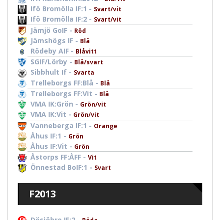
Ifö Bromölla IF:1 -
Svart/vit
Ifö Bromölla IF:2 -
Svart/vit
Jämjö GoIF -
Röd
Jämshögs IF -
Blå
Rödeby AIF -
Blåvitt
SGIF/Lörby -
Blå/svart
Sibbhult If -
Svarta
Trelleborgs FF:Blå -
Blå
Trelleborgs FF:Vit -
Blå
VMA IK:Grön -
Grön/vit
VMA IK:Vit -
Grön/vit
Vanneberga IF:1 -
Orange
Åhus IF:1 -
Grön
Åhus IF:Vit -
Grön
Åstorps FF:ÅFF -
Vit
Önnestad BoIF:1 -
Svart
F2013
Dösjöbro IF:2 -