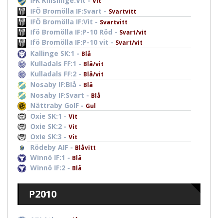
IFK Knislinge:Vit -
Vit
IFÖ Bromölla IF:Svart -
Svartvitt
IFÖ Bromölla IF:Vit -
Svartvitt
Ifö Bromölla IF:P-10 Röd -
Svart/vit
Ifö Bromölla IF:P-10 vit -
Svart/vit
Kallinge SK:1 -
Blå
Kulladals FF:1 -
Blå/vit
Kulladals FF:2 -
Blå/vit
Nosaby IF:Blå -
Blå
Nosaby IF:Svart -
Blå
Nättraby GoIF -
Gul
Oxie SK:1 -
Vit
Oxie SK:2 -
Vit
Oxie SK:3 -
Vit
Rödeby AIF -
Blåvitt
Winnö IF:1 -
Blå
Winnö IF:2 -
Blå
P2010