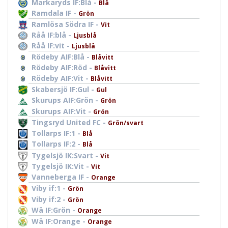
Markaryds IF:Blå -
Blå
Ramdala IF -
Grön
Ramlösa Södra IF -
Vit
Råå IF:blå -
Ljusblå
Råå IF:vit -
Ljusblå
Rödeby AIF:Blå -
Blåvitt
Rödeby AIF:Röd -
Blåvitt
Rödeby AIF:Vit -
Blåvitt
Skabersjö IF:Gul -
Gul
Skurups AIF:Grön -
Grön
Skurups AIF:Vit -
Grön
Tingsryd United FC -
Grön/svart
Tollarps IF:1 -
Blå
Tollarps IF:2 -
Blå
Tygelsjö IK:Svart -
Vit
Tygelsjö IK:Vit -
Vit
Vanneberga IF -
Orange
Viby if:1 -
Grön
Viby if:2 -
Grön
Wä IF:Grön -
Orange
Wä IF:Orange -
Orange