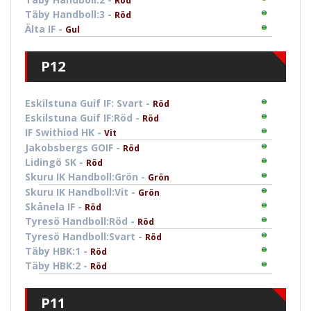
Röd
Täby Handboll:3 -
Röd
Älta IF -
Gul
P12
Eskilstuna Guif IF: Svart -
Röd
Eskilstuna Guif IF:Röd -
Röd
IF Swithiod HK -
Vit
Jakobsbergs GOIF -
Röd
Lidingö SK -
Röd
Skuru IK Handboll:Grön -
Grön
Skuru IK Handboll:Vit -
Grön
Skånela IF -
Röd
Tyresö Handboll:Röd -
Röd
Tyresö Handboll:Svart -
Röd
Täby HBK:1 -
Röd
Täby HBK:2 -
Röd
P11