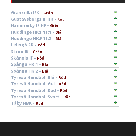
Grankulla IFK -
Grön
Gustavsbergs IF HK -
Röd
Hammarby IF HF -
Grön
Huddinge HK:P11:1 -
Blå
Huddinge HK:P11:2 -
Blå
Lidingö SK -
Röd
Skuru IK -
Grön
Skånela IF -
Röd
Spånga HK:1 -
Blå
Spånga HK:2 -
Blå
Tyresö Handboll:Blå -
Röd
Tyresö Handboll:Gul -
Röd
Tyresö Handboll:Röd -
Röd
Tyresö Handboll:Svart -
Röd
Täby HBK -
Röd