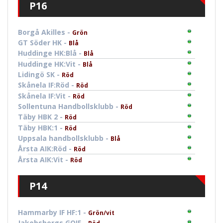
P16
Borgå Akilles -
Grön
GT Söder HK -
Blå
Huddinge HK:Blå -
Blå
Huddinge HK:Vit -
Blå
Lidingö SK -
Röd
Skånela IF:Röd -
Röd
Skånela IF:Vit -
Röd
Sollentuna Handbollsklubb -
Röd
Täby HBK 2 -
Röd
Täby HBK:1 -
Röd
Uppsala handbollsklubb -
Blå
Årsta AIK:Röd -
Röd
Årsta AIK:Vit -
Röd
P14
Hammarby IF HF:1 -
Grön/vit
Jakobsbergs GOIF -