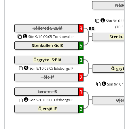
Näsets
Sön 9/10 11:1
es
(TBIS-pl
3
Kållered SK:Blå
Stenkulle
Sön 9/10 09:05 Torsbovallen
(TBIS-plan)
5
Stenkullen GoIK
3
Örgryte IS:Blå
Örgryte 
Sön 9/10 09:05 Edsborgs IP
2
Tölö if
Sön 9/10 11:1
1
Lerums IS
Öjersjö
Sön 9/10 08:00 Edsborgs IP
2
Öjersjö IF