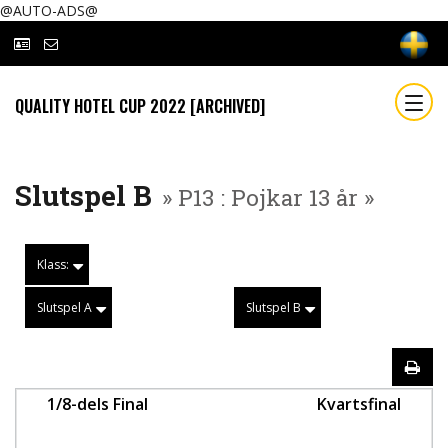
@AUTO-ADS@
QUALITY HOTEL CUP 2022 [ARCHIVED]
Slutspel B
» P13 : Pojkar 13 år »
Klass:
Slutspel A
Slutspel B
1/8-dels Final
Kvartsfinal