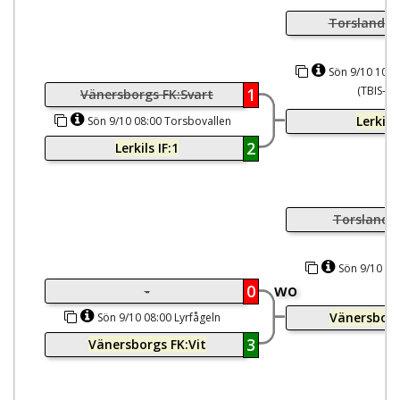
Torslanda I
Sön 9/10 10:1
(TBIS-pl
1
Vänersborgs FK:Svart
Lerkils 
Sön 9/10 08:00 Torsbovallen
(TBIS-plan)
2
Lerkils IF:1
Torslanda 
Sön 9/10 10:
wo
0
-
Vänersborg
Sön 9/10 08:00 Lyrfågeln
3
Vänersborgs FK:Vit