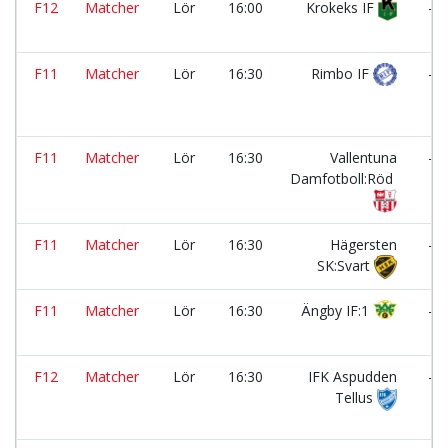
F12
Matcher
Lör
16:00
Krokeks IF
-
F11
Matcher
Lör
16:30
Rimbo IF
-
F11
Matcher
Lör
16:30
Vallentuna
-
Damfotboll:Röd
F11
Matcher
Lör
16:30
Hägersten
-
SK:Svart
F11
Matcher
Lör
16:30
Ängby IF:1
-
F12
Matcher
Lör
16:30
IFK Aspudden
-
Tellus