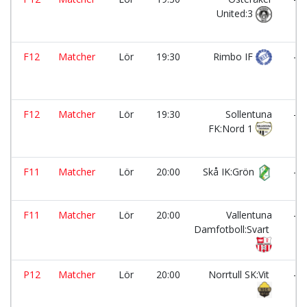
United:3
F12
Matcher
Lör
19:30
Rimbo IF
-
F12
Matcher
Lör
19:30
Sollentuna
-
FK:Nord 1
F11
Matcher
Lör
20:00
Skå IK:Grön
-
F11
Matcher
Lör
20:00
Vallentuna
-
Damfotboll:Svart
P12
Matcher
Lör
20:00
Norrtull SK:Vit
-