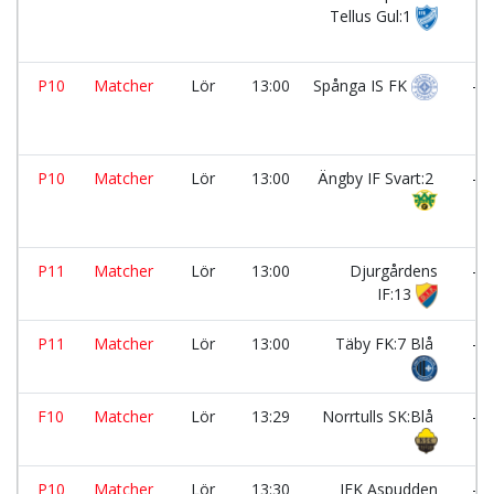
Tellus Gul:1
P10
Matcher
Lör
13:00
Spånga IS FK
-
P10
Matcher
Lör
13:00
Ängby IF Svart:2
-
P11
Matcher
Lör
13:00
Djurgårdens
-
IF:13
P11
Matcher
Lör
13:00
Täby FK:7 Blå
-
F10
Matcher
Lör
13:29
Norrtulls SK:Blå
-
P10
Matcher
Lör
13:30
IFK Aspudden
-