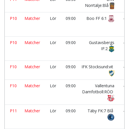
Norrtälje:Blå
P10
Matcher
Lör
09:00
Boo FF 6:1
-
P10
Matcher
Lör
09:00
Gustavsbergs
-
IF:2
F10
Matcher
Lör
09:00
IFK Stocksund:vit
-
F10
Matcher
Lör
09:00
Vallentuna
-
Damfotboll:RÖD
P11
Matcher
Lör
09:00
Täby FK:7 Blå
-