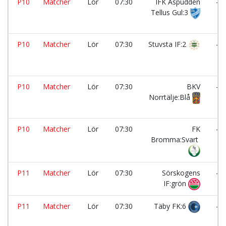
P10
Matcher
Lör
07:30
IFK Aspudden
-
Tellus Gul:3
P10
Matcher
Lör
07:30
Stuvsta IF:2
-
P10
Matcher
Lör
07:30
BKV
-
Norrtälje:Blå
P10
Matcher
Lör
07:30
FK
-
Bromma:Svart
P11
Matcher
Lör
07:30
Sörskogens
-
IF:grön
P11
Matcher
Lör
07:30
Täby FK:6
-