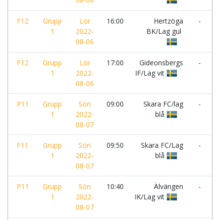
F12
Grupp
Lör
16:00
Hertzöga
-
1
2022-
BK/Lag gul
(
08-06
F12
Grupp
Lör
17:00
Gideonsbergs
-
H
1
2022-
IF/Lag vit
B
08-06
g
P11
Grupp
Sön
09:00
Skara FC/lag
-
V
1
2022-
blå
08-07
F11
Grupp
Sön
09:50
Skara FC/Lag
-
Ö
1
2022-
blå
08-07
P11
Grupp
Sön
10:40
Älvängen
-
1
2022-
IK/Lag vit
A
08-07
I