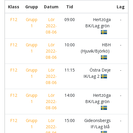
Klass
Grupp
Datum
Tid
Lag
F12
Grupp
Lör
09:00
Hertzöga
-
S
1
2022-
BK/Lag grön
08-06
F12
Grupp
Lör
10:00
HBH
-
S
1
2022-
(Hjuvik/Björkö)
08-06
F12
Grupp
Lör
11:15
Östra Deje
-
1
2022-
IK/Lag 2
G
08-06
I
F12
Grupp
Lör
14:00
Hertzöga
-
1
2022-
BK/Lag grön
G
08-06
I
F12
Grupp
Lör
15:00
Gideonsbergs
-
1
2022-
IF/Lag blå
B
08-06