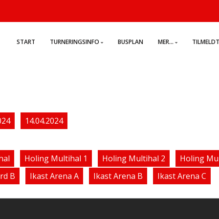
START
TURNERINGSINFO
BUSPLAN
MER...
TILMELD
024
14.04.2024
hal
Holing Multihal 1
Holing Multihal 2
Holing Mul
rd B
Ikast Arena A
Ikast Arena B
Ikast Arena C