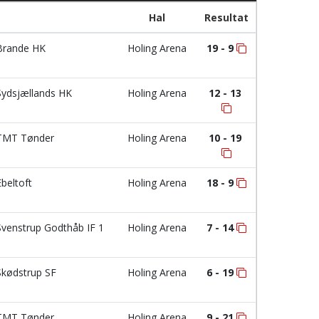
Hal
Resultat
rande HK
Holing Arena
19 - 9
ydsjællands HK
Holing Arena
12 - 13
MT Tønder
Holing Arena
10 - 19
beltoft
Holing Arena
18 - 9
venstrup Godthåb IF 1
Holing Arena
7 - 14
kødstrup SF
Holing Arena
6 - 19
MT Tønder
Holing Arena
9 - 21