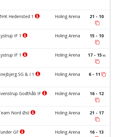
HK Hedensted 1
Holing Arena
21 - 10
ystrup IF 1
Holing Arena
15 - 10
ystrup IF 1
Holing Arena
17 - 15
es
nejbjerg SG & I 1
Holing Arena
6 - 11
venstrup Godthåb IF
Holing Arena
16 - 12
eam Nord Øst
Holing Arena
21 - 17
under GF
Holing Arena
16 - 13