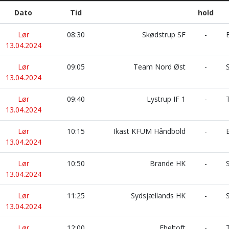
Dato
Tid
hold
Lør
08:30
Skødstrup SF
-
B
13.04.2024
Lør
09:05
Team Nord Øst
-
S
13.04.2024
Lør
09:40
Lystrup IF 1
-
T
13.04.2024
Lør
10:15
Ikast KFUM Håndbold
-
E
13.04.2024
Lør
10:50
Brande HK
-
S
13.04.2024
Lør
11:25
Sydsjællands HK
-
S
13.04.2024
Lør
12:00
Ebeltoft
-
T