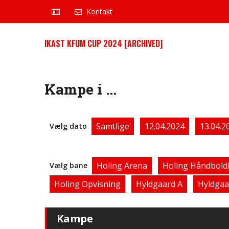
Kontakt
IKAST KFUM CUP 2024 [ARCHIVED]
Kampe i ...
Samtlige
12.04.2024
13.04.2
Vælg dato
Holing Arena
Holing Håndbold
Vælg bane
Holing Opvisning
Hyldgaard A
Hyldgaa
Kampe