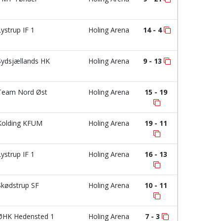
ystrup IF 1
Holing Arena
14 - 4
ydsjællands HK
Holing Arena
9 - 13
eam Nord Øst
Holing Arena
15 - 19
olding KFUM
Holing Arena
19 - 11
ystrup IF 1
Holing Arena
16 - 13
kødstrup SF
Holing Arena
10 - 11
HK Hedensted 1
Holing Arena
7 - 3