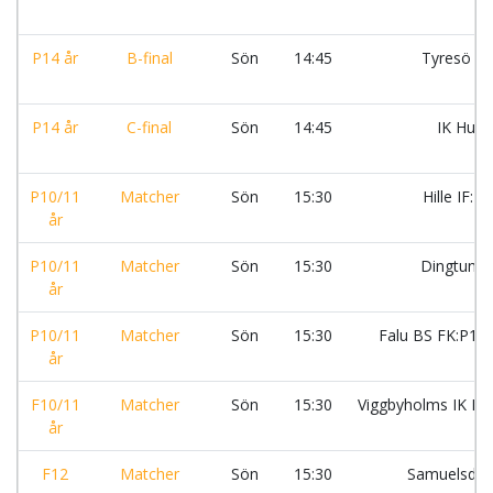
P14 år
B-final
Sön
14:45
Tyresö F
P14 år
C-final
Sön
14:45
IK Hug
P10/11
Matcher
Sön
15:30
Hille IF: S
år
P10/11
Matcher
Sön
15:30
Dingtuna
år
P10/11
Matcher
Sön
15:30
Falu BS FK:P10
år
F10/11
Matcher
Sön
15:30
Viggbyholms IK FF 
år
F12
Matcher
Sön
15:30
Samuelsdal