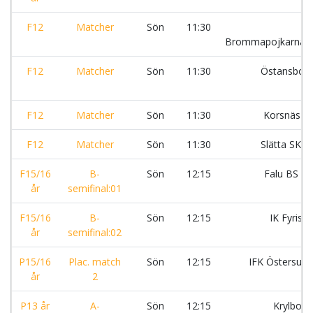
F12
Matcher
Sön
11:30
Brommapojkarna:
F12
Matcher
Sön
11:30
Östansbo I
F12
Matcher
Sön
11:30
Korsnäs I
F12
Matcher
Sön
11:30
Slätta SK:S
F15/16
B-
Sön
12:15
Falu BS F
år
semifinal:01
F15/16
B-
Sön
12:15
IK Fyris :
år
semifinal:02
P15/16
Plac. match
Sön
12:15
IFK Östersun
år
2
P13 år
A-
Sön
12:15
Krylbo I