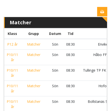
Matcher
Klass
Grupp
Datum
Tid
P12 år
Matcher
Sön
08:30
Enviken
P10/11
Matcher
Sön
08:30
Håbo FF:S
år
P10/11
Matcher
Sön
08:30
Tullinge TP FK :
år
P10/11
Matcher
Sön
08:30
Hofors
år
P10/11
Matcher
Sön
08:30
Bollstanäs SK
år