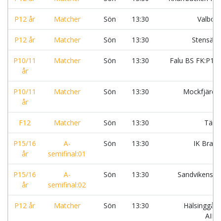
P12 år
Matcher
Sön
13:30
Valbo 
P12 år
Matcher
Sön
13:30
Stensätr
P10/11
Matcher
Sön
13:30
Falu BS FK:P10
år
P10/11
Matcher
Sön
13:30
Mockfjärds
år
F12
Matcher
Sön
13:30
Täby
P15/16
A-
Sön
13:30
IK Brag
år
semifinal:01
P15/16
A-
Sön
13:30
Sandvikens I
år
semifinal:02
P12 år
Matcher
Sön
13:30
Hälsinggår
AIK: