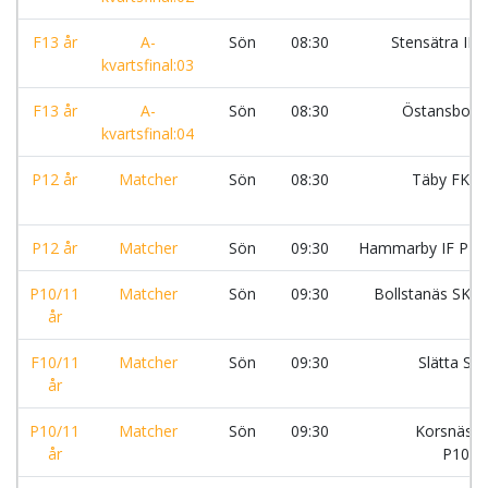
F13 år
A-
Sön
08:30
Stensätra IF:
kvartsfinal:03
F13 år
A-
Sön
08:30
Östansbo I
kvartsfinal:04
P12 år
Matcher
Sön
08:30
Täby FK:S
P12 år
Matcher
Sön
09:30
Hammarby IF P12
P10/11
Matcher
Sön
09:30
Bollstanäs SK:
år
F10/11
Matcher
Sön
09:30
Slätta SK
år
P10/11
Matcher
Sön
09:30
Korsnäs I
år
P10:S