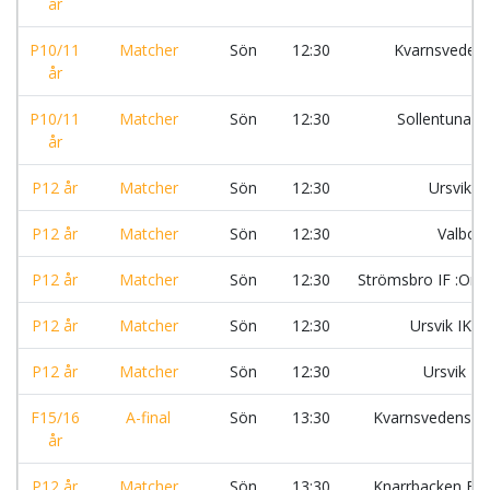
år
P10/11
Matcher
Sön
12:30
Kvarnsveden
år
P10/11
Matcher
Sön
12:30
Sollentuna F
år
P12 år
Matcher
Sön
12:30
Ursvik IK
P12 år
Matcher
Sön
12:30
Valbo 
P12 år
Matcher
Sön
12:30
Strömsbro IF :Or
P12 år
Matcher
Sön
12:30
Ursvik IK:S
P12 år
Matcher
Sön
12:30
Ursvik IK
F15/16
A-final
Sön
13:30
Kvarnsvedens I
år
P12 år
Matcher
Sön
13:30
Knarrbacken FC