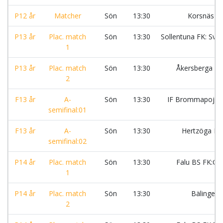
P12 år
Matcher
Sön
13:30
Korsnäs I
P13 år
Plac. match
Sön
13:30
Sollentuna FK: Sva
1
P13 år
Plac. match
Sön
13:30
Åkersberga F
2
F13 år
A-
Sön
13:30
IF Brommapojka
semifinal:01
F13 år
A-
Sön
13:30
Hertzöga B
semifinal:02
P14 år
Plac. match
Sön
13:30
Falu BS FK:Gu
1
P14 år
Plac. match
Sön
13:30
Bälinge I
2