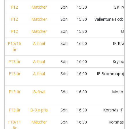
F12
Matcher
Sön
15:30
SK Iron 
F12
Matcher
Sön
15:30
Vallentuna Fotboll:
F12
Matcher
Sön
15:30
Örb
P15/16
A-final
Sön
16:00
IK Brag
år
P13 år
A-final
Sön
16:00
Krylbo I
F13 år
A-final
Sön
16:00
IF Brommapojka
F13 år
B-final
Sön
16:00
Modo F
F13 år
B-3.e pris
Sön
16:00
Korsnäs IF F
F10/11
Matcher
Sön
16:30
Korsnäs I
år