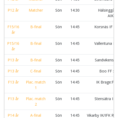
P12 år
Matcher
Sön
14:30
Hälsinggår
AIK:S
F15/16
B-final
Sön
14:45
Korsnäs IF F
år
P15/16
B-final
Sön
14:45
Vallentuna B
år
P13 år
B-final
Sön
14:45
Sandvikens I
P13 år
C-final
Sön
14:45
Boo FF :0
F13 år
Plac. match
Sön
14:45
IK Brage:F1
1
F13 år
Plac. match
Sön
14:45
Stensätra IF:
2
P14 år
A-final
Sön
14:45
Vikarby IK/IFK Rät