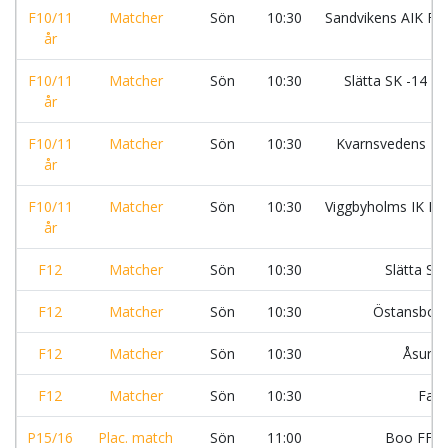
F10/11
Matcher
Sön
10:30
Sandvikens AIK FK 
år
F10/11
Matcher
Sön
10:30
Slätta SK -14 :S
år
F10/11
Matcher
Sön
10:30
Kvarnsvedens IK
år
F10/11
Matcher
Sön
10:30
Viggbyholms IK FF 
år
F12
Matcher
Sön
10:30
Slätta SK
F12
Matcher
Sön
10:30
Östansbo I
F12
Matcher
Sön
10:30
Åsund
F12
Matcher
Sön
10:30
Fal
P15/16
Plac. match
Sön
11:00
Boo FF :