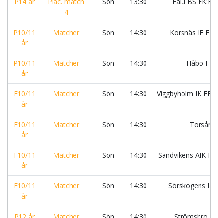
P14 år
Plac. match
Sön
13:30
Falu BS FK:Bl
4
P10/11
Matcher
Sön
14:30
Korsnäs IF FK
år
P10/11
Matcher
Sön
14:30
Håbo FF:
år
F10/11
Matcher
Sön
14:30
Viggbyholm IK FF 
år
F10/11
Matcher
Sön
14:30
Torsång
år
F10/11
Matcher
Sön
14:30
Sandvikens AIK FK 
år
F10/11
Matcher
Sön
14:30
Sörskogens IF
år
P12 år
Matcher
Sön
14:30
Strömsbro IF