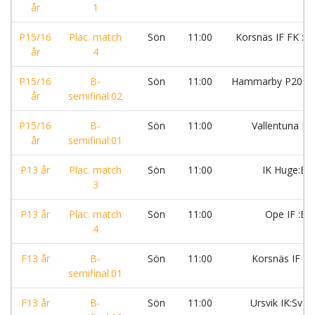
år
1
P15/16
Plac. match
Sön
11:00
Korsnäs IF FK :0
år
4
P15/16
B-
Sön
11:00
Hammarby P2010
år
semifinal:02
P15/16
B-
Sön
11:00
Vallentuna B
år
semifinal:01
P13 år
Plac. match
Sön
11:00
IK Huge:Bl
3
P13 år
Plac. match
Sön
11:00
Ope IF :Bl
4
F13 år
B-
Sön
11:00
Korsnäs IF F
semifinal:01
F13 år
B-
Sön
11:00
Ursvik IK:Svar