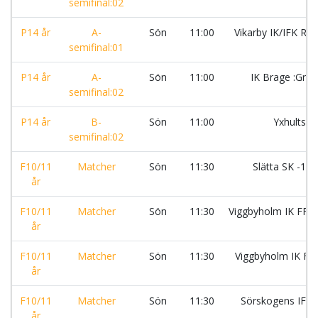
semifinal:02
P14 år
A-
Sön
11:00
Vikarby IK/IFK Rät
semifinal:01
P14 år
A-
Sön
11:00
IK Brage :Grö
semifinal:02
P14 år
B-
Sön
11:00
Yxhults I
semifinal:02
F10/11
Matcher
Sön
11:30
Slätta SK -14 
år
F10/11
Matcher
Sön
11:30
Viggbyholm IK FF 
år
F10/11
Matcher
Sön
11:30
Viggbyholm IK FF
år
F10/11
Matcher
Sön
11:30
Sörskogens IF:S
år