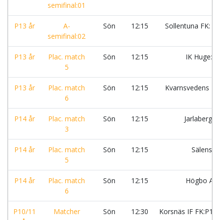
semifinal:01
P13 år
A-
Sön
12:15
Sollentuna FK: Vi
semifinal:02
P13 år
Plac. match
Sön
12:15
IK Huge:Vi
5
P13 år
Plac. match
Sön
12:15
Kvarnsvedens IK
6
P14 år
Plac. match
Sön
12:15
Jarlaberg I
3
P14 år
Plac. match
Sön
12:15
Sälens I
5
P14 år
Plac. match
Sön
12:15
Högbo AI
6
P10/11
Matcher
Sön
12:30
Korsnäs IF FK:P10