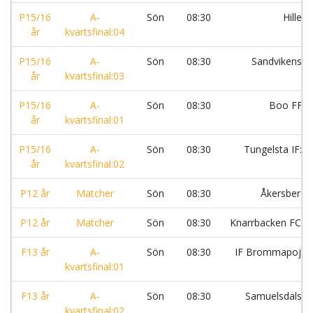
P15/16
A-
Sön
08:30
Hille I
år
kvartsfinal:04
P15/16
A-
Sön
08:30
Sandvikens I
år
kvartsfinal:03
P15/16
A-
Sön
08:30
Boo FF :
år
kvartsfinal:01
P15/16
A-
Sön
08:30
Tungelsta IF:Vi
år
kvartsfinal:02
P12 år
Matcher
Sön
08:30
Åkersberg
P12 år
Matcher
Sön
08:30
Knarrbacken FC:S
F13 år
A-
Sön
08:30
IF Brommapojka
kvartsfinal:01
F13 år
A-
Sön
08:30
Samuelsdals I
kvartsfinal:02