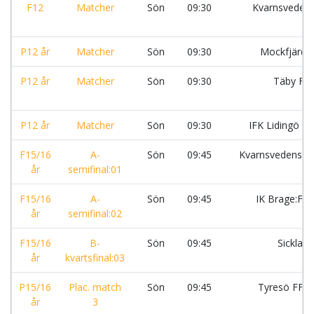
F12
Matcher
Sön
09:30
Kvarnsveden
P12 år
Matcher
Sön
09:30
Mockfjärds
P12 år
Matcher
Sön
09:30
Täby FK
P12 år
Matcher
Sön
09:30
IFK Lidingö FK
F15/16
A-
Sön
09:45
Kvarnsvedens I
år
semifinal:01
F15/16
A-
Sön
09:45
IK Brage:F1
år
semifinal:02
F15/16
B-
Sön
09:45
Sickla I
år
kvartsfinal:03
P15/16
Plac. match
Sön
09:45
Tyresö FF :
år
3