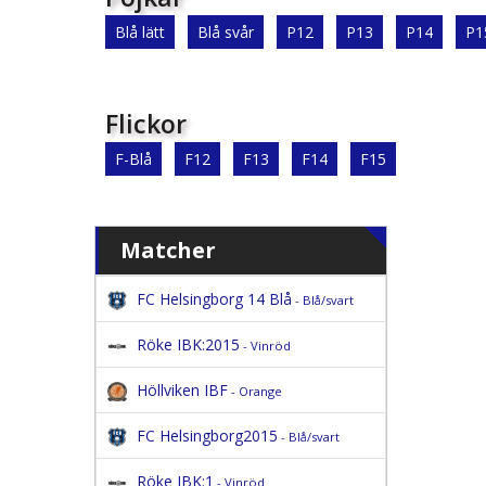
Blå lätt
Blå svår
P12
P13
P14
P1
Flickor
F-Blå
F12
F13
F14
F15
Matcher
FC Helsingborg 14 Blå
- Blå/svart
Röke IBK:2015
- Vinröd
Höllviken IBF
- Orange
FC Helsingborg2015
- Blå/svart
Röke IBK:1
- Vinröd