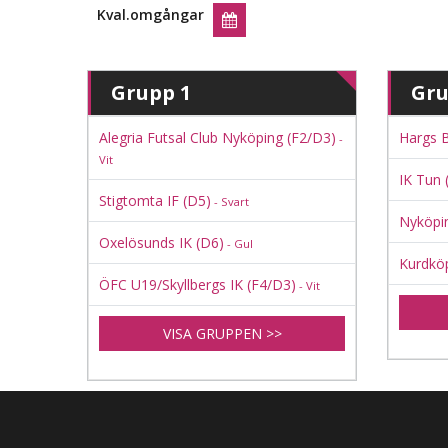
Kval.omgångar
Grupp 1
Gru
Alegria Futsal Club Nyköping (F2/D3)
Hargs 
-
Vit
IK Tun 
Stigtomta IF (D5)
- Svart
Nyköpi
Oxelösunds IK (D6)
- Gul
Kurdköp
ÖFC U19/Skyllbergs IK (F4/D3)
- Vit
VISA GRUPPEN >>