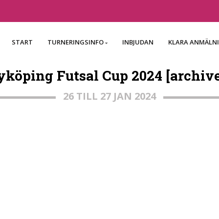
START
TURNERINGSINFO
INBJUDAN
KLARA ANMÄLN
köping Futsal Cup 2024 [archiv
26 TILL 27 JAN 2024