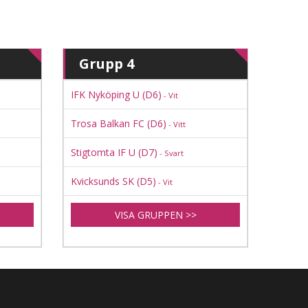
Grupp 4
IFK Nyköping U (D6)
- Vit
Trosa Balkan FC (D6)
- Vitt
Stigtomta IF U (D7)
- Svart
Kvicksunds SK (D5)
- Vit
VISA GRUPPEN >>