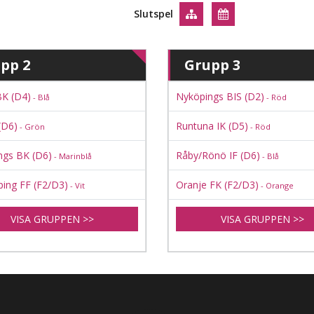
Slutspel
pp 2
Grupp 3
BK (D4)
Nyköpings BIS (D2)
- Blå
- Röd
(D6)
Runtuna IK (D5)
- Grön
- Röd
ngs BK (D6)
Råby/Rönö IF (D6)
- Marinblå
- Blå
ing FF (F2/D3)
Oranje FK (F2/D3)
- Vit
- Orange
VISA GRUPPEN >>
VISA GRUPPEN >>