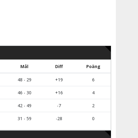
Mål
Diff
Poäng
48 - 29
+19
6
46 - 30
+16
4
42 - 49
-7
2
31 - 59
-28
0