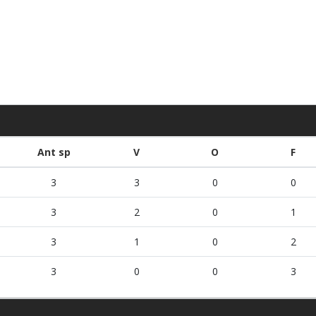
Ant sp
V
O
F
3
3
0
0
3
2
0
1
3
1
0
2
3
0
0
3