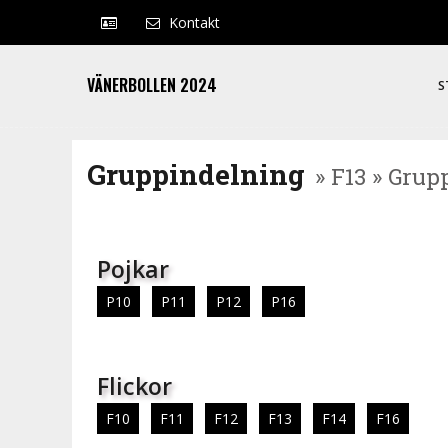
Kontakt
VÄNERBOLLEN 2024
S
Gruppindelning
» F13 » Grup
Pojkar
P10
P11
P12
P16
Flickor
F10
F11
F12
F13
F14
F16