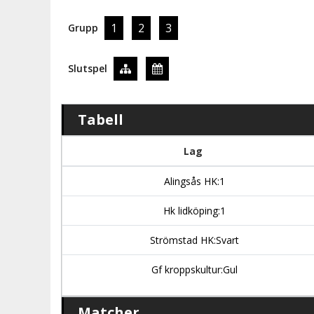
1
2
3
Grupp
Slutspel
Tabell
Lag
Alingsås HK:1
Hk lidköping:1
Strömstad HK:Svart
Gf kroppskultur:Gul
Matcher