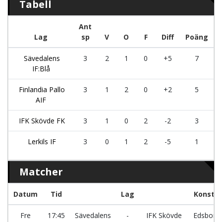
Tabell
Ant
Lag
sp
V
O
F
Diff
Poäng
Sävedalens
3
2
1
0
+5
7
IF:Blå
Finlandia Pallo
3
1
2
0
+2
5
AIF
IFK Skövde FK
3
1
0
2
-2
3
Lerkils IF
3
0
1
2
-5
1
Matcher
Datum
Tid
Lag
Konstg
Fre
17:45
Sävedalens
-
IFK Skövde
Edsborgs