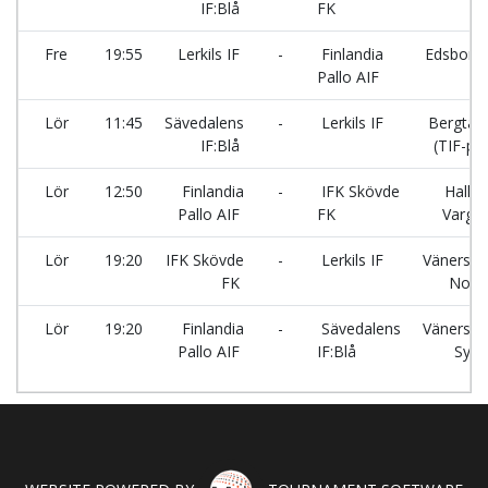
IF:Blå
FK
Fre
19:55
Lerkils IF
-
Finlandia
Edsborgs
Pallo AIF
Lör
11:45
Sävedalens
-
Lerkils IF
Bergtäk
IF:Blå
(TIF-pla
Lör
12:50
Finlandia
-
IFK Skövde
Hallev
Pallo AIF
FK
Vargö
Lör
19:20
IFK Skövde
-
Lerkils IF
Vänersva
FK
Nord
Lör
19:20
Finlandia
-
Sävedalens
Vänersva
Pallo AIF
IF:Blå
Syd