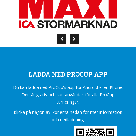
LADDA NED PROCUP APP
Du kan ladda ned ProCup's app för Android eller iPhone.
Den är gratis och kan användas för alla ProCup
turneringar.
Klicka på någon av ikonerna nedan för mer information
och nedladdning.