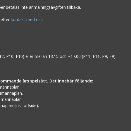
er betalas inte anmälningsavgiften tillbaka.
 efter
kontakt med oss
.
2, P10, F10) eller mellan 13.15 och ~17.00 (P11, F11, P9, F9).
kommande års spelsätt. Det innebär följande:
umannaplan.
jumannaplan.
jumannaplan.
plan (inkl. offside).