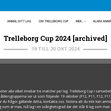
ANMÄL DITT LAG
OM TRELLEBORG CUP
MER...
KLARA ANM
Trelleborg Cup 2024 [archived]
19 TILL 20 OKT 2024
öter alla vilket innebär tre matcher per lag. Trelleborg Cup i samar
 åldersgrupperna ser ut som följande: 19 oktober (P12, P11, F12, F11)
r du frågor gällande detta, kontakta oss. Notera att du inte kan anmä
 lag som är max, två lag i en svårighetsgrad där det står 8 lag som max 