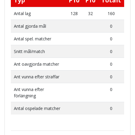
Typ
P10
F10
Totalt
Antal lag
128
32
160
Antal gjorda mål
0
Antal spel. matcher
0
Snitt mål/match
0
Ant oavgjorda matcher
0
Ant vunna efter straffar
0
Ant vunna efter
0
förlängning
Antal ospelade matcher
0