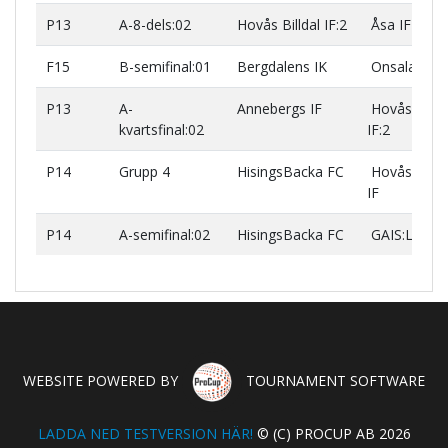
P13
A-8-dels:02
Hovås Billdal IF:2
Åsa IF
F15
B-semifinal:01
Bergdalens IK
Onsala BK
P13
A-
Annebergs IF
Hovås Billda
kvartsfinal:02
IF:2
P14
Grupp 4
HisingsBacka FC
Hovås Billda
IF
P14
A-semifinal:02
HisingsBacka FC
GAIS:Lag 2
WEBSITE POWERED BY
TOURNAMENT SOFTWARE
LADDA NED TESTVERSION HÄR!
© (C) PROCUP AB 2026