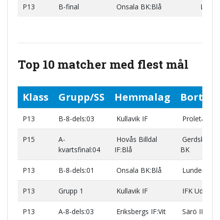
P13
B-final
Onsala BK:Blå
Lerum 
Top 10 matcher med flest mål
Klass
Grupp/SS
Hemmalag
Bortal
P13
B-8-dels:03
Kullavik IF
Proletären 
P15
A-
Hovås Billdal
Gerdskens
kvartsfinal:04
IF:Blå
BK
P13
B-8-dels:01
Onsala BK:Blå
Lunden ÖB
P13
Grupp 1
Kullavik IF
IFK Uddeval
P13
A-8-dels:03
Eriksbergs IF:Vit
Särö IK