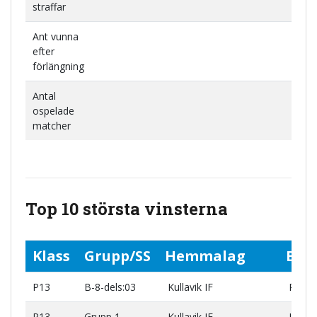
straffar
Ant vunna
efter
förlängning
Antal
ospelade
matcher
Top 10 största vinsterna
Klass
Grupp/SS
Hemmalag
Bor
P13
B-8-dels:03
Kullavik IF
Prolet
P13
Grupp 1
Kullavik IF
IFK Ud