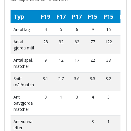
Typ
F19
F17
P17
F15
P15
F14
Antal lag
4
5
6
9
16
6
Antal
28
32
62
77
122
48
gjorda mål
Antal spel.
9
12
17
22
38
17
matcher
Snitt
3.1
2.7
3.6
3.5
3.2
2.8
mål/match
Ant
3
1
3
4
3
4
oavgjorda
matcher
Ant vunna
3
1
efter