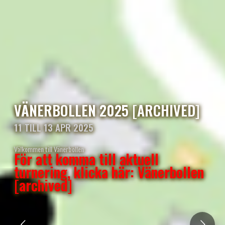
VÄNERBOLLEN 2025 [ARCHIVED]
11 TILL 13 APR 2025
Välkommen till Vänerbollen
För att komma till aktuell
turnering, klicka här: Vänerbollen
[archived]