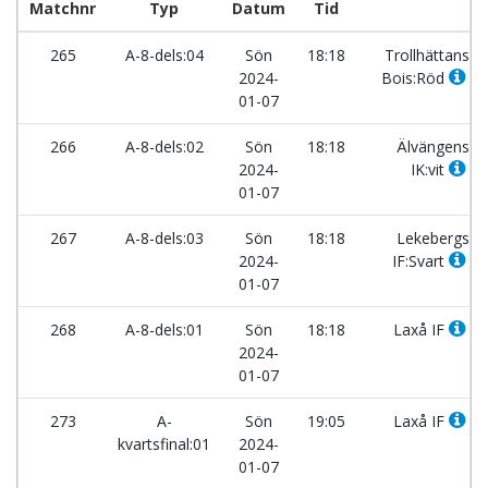
Matchnr
Typ
Datum
Tid
265
A-8-dels:04
Sön
18:18
Trollhättans
2024-
Bois:Röd
01-07
266
A-8-dels:02
Sön
18:18
Älvängens
2024-
IK:vit
01-07
267
A-8-dels:03
Sön
18:18
Lekebergs
2024-
IF:Svart
01-07
268
A-8-dels:01
Sön
18:18
Laxå IF
2024-
01-07
273
A-
Sön
19:05
Laxå IF
kvartsfinal:01
2024-
01-07