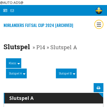
@AUTO-ADS@
NORLANDERS FUTSAL CUP 2024 [ARCHIVED]
Slutspel
» P14 » Slutspel A
Klass:
Slutspel A
Slutspel B
Slutspel A