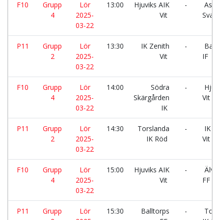
F10
Grupp
Lör
13:00
Hjuviks AIK
-
Aski
4
2025-
Vit
Svart
03-22
P11
Grupp
Lör
13:30
IK Zenith
-
Back
2
2025-
Vit
IF
03-22
F10
Grupp
Lör
14:00
Södra
-
Hjuvi
4
2025-
Skärgården
Vit
03-22
IK
P11
Grupp
Lör
14:30
Torslanda
-
IK Ze
2
2025-
IK Röd
Vit
03-22
F10
Grupp
Lör
15:00
Hjuviks AIK
-
Älvs
4
2025-
Vit
FF Vit
03-22
P11
Grupp
Lör
15:30
Balltorps
-
Tors