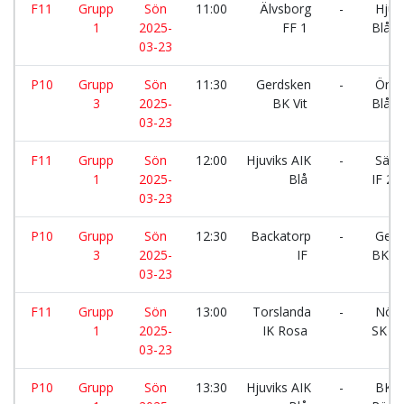
F11
Grupp
Sön
11:00
Älvsborg
-
Hjuvi
1
2025-
FF 1
Blå
03-23
P10
Grupp
Sön
11:30
Gerdsken
-
Örgry
3
2025-
BK Vit
Blå
03-23
F11
Grupp
Sön
12:00
Hjuviks AIK
-
Säve
1
2025-
Blå
IF 2
03-23
P10
Grupp
Sön
12:30
Backatorp
-
Gerd
3
2025-
IF
BK Vi
03-23
F11
Grupp
Sön
13:00
Torslanda
-
Nödi
1
2025-
IK Rosa
SK 3
03-23
P10
Grupp
Sön
13:30
Hjuviks AIK
-
BK H