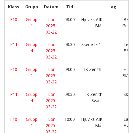
Klass
Grupp
Datum
Tid
Lag
F10
Grupp
Lör
08:00
Hjuviks AIK
-
BK H
1
2025-
Blå
Gul
03-22
P11
Grupp
Lör
08:30
Skene IF 1
-
Leks
4
2025-
IF Vit
03-22
F10
Grupp
Lör
09:00
IK Zenith
-
Hjuvi
1
2025-
Blå
03-22
P11
Grupp
Lör
09:30
IK Zenith
-
Skene
4
2025-
Svart
03-22
F10
Grupp
Lör
10:00
Hjuviks AIK
-
Land
1
2025-
Blå
IF A
03-22