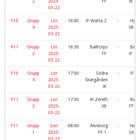
2
2025-
FF
IK Rö
03-22
F10
Grupp
Lör
16:00
IF Warta 2
-
Hjuvi
4
2025-
Vit
03-22
P11
Grupp
Lör
16:30
Balltorps
-
Back
2
2025-
FF
IF
03-22
F10
Grupp
Lör
17:00
Södra
-
IF Wa
4
2025-
Skärgården
03-22
IK
P11
Grupp
Lör
17:30
IK Zenith
-
Ballt
2
2025-
Vit
FF
03-22
F11
Grupp
Sön
08:00
Älvsborg
-
Nödi
1
2025-
FF 1
SK 3
03-23