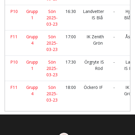
P10
Grupp
Sön
16:30
Landvetter
-
Hjuvi
1
2025-
IS Blå
Blå
03-23
F11
Grupp
Sön
17:00
IK Zenith
-
Åsa 
4
2025-
Grön
03-23
P10
Grupp
Sön
17:30
Örgryte IS
-
Land
1
2025-
Röd
IS Bl
03-23
F11
Grupp
Sön
18:00
Öckerö IF
-
IK Ze
4
2025-
Grön
03-23