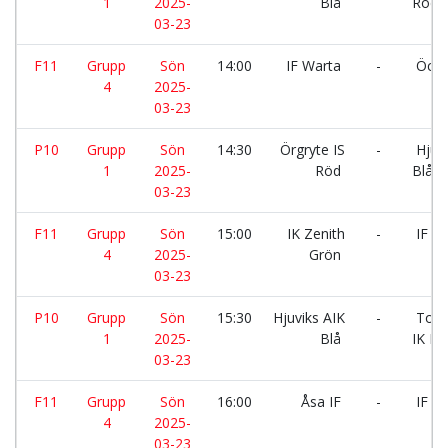
1
2025-
Blå
Röd
03-23
F11
Grupp
Sön
14:00
IF Warta
-
Öcke
4
2025-
03-23
P10
Grupp
Sön
14:30
Örgryte IS
-
Hjuvi
1
2025-
Röd
Blå
03-23
F11
Grupp
Sön
15:00
IK Zenith
-
IF W
4
2025-
Grön
03-23
P10
Grupp
Sön
15:30
Hjuviks AIK
-
Tors
1
2025-
Blå
IK Bl
03-23
F11
Grupp
Sön
16:00
Åsa IF
-
IF W
4
2025-
03-23