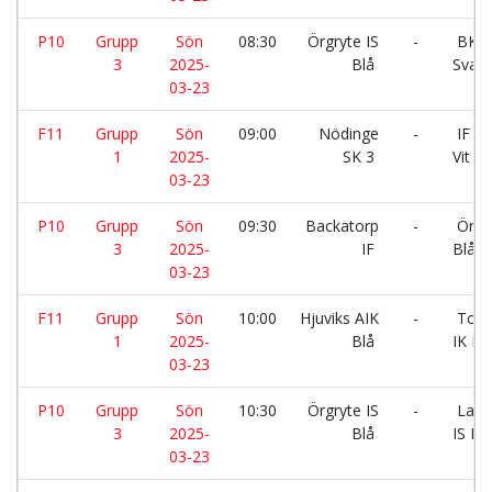
P10
Grupp
Sön
08:30
Örgryte IS
-
BK H
3
2025-
Blå
Svart
03-23
F11
Grupp
Sön
09:00
Nödinge
-
IF Vä
1
2025-
SK 3
Vit
03-23
P10
Grupp
Sön
09:30
Backatorp
-
Örgry
3
2025-
IF
Blå
03-23
F11
Grupp
Sön
10:00
Hjuviks AIK
-
Tors
1
2025-
Blå
IK Ro
03-23
P10
Grupp
Sön
10:30
Örgryte IS
-
Land
3
2025-
Blå
IS Rö
03-23