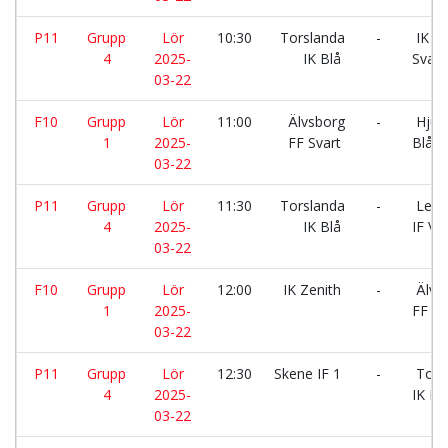
P11
Grupp
Lör
10:30
Torslanda
-
IK Ze
4
2025-
IK Blå
Svart
03-22
F10
Grupp
Lör
11:00
Älvsborg
-
Hjuvi
1
2025-
FF Svart
Blå
03-22
P11
Grupp
Lör
11:30
Torslanda
-
Leks
4
2025-
IK Blå
IF Vit
03-22
F10
Grupp
Lör
12:00
IK Zenith
-
Älvs
1
2025-
FF Sv
03-22
P11
Grupp
Lör
12:30
Skene IF 1
-
Tors
4
2025-
IK Bl
03-22