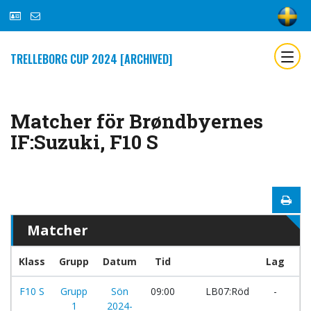
TRELLEBORG CUP 2024 [ARCHIVED]
Matcher för Brøndbyernes
IF:Suzuki, F10 S
Matcher
Klass
Grupp
Datum
Tid
Lag
F10 S
Grupp
Sön
09:00
LB07:Röd
-
Br
1
2024-
IF