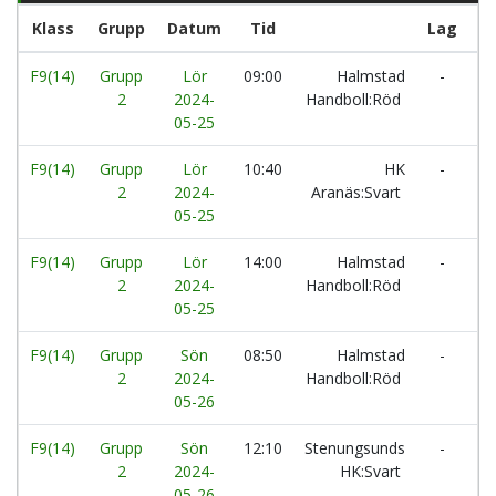
Klass
Grupp
Datum
Tid
Lag
F9(14)
Grupp
Lör
09:00
Halmstad
-
S
2
2024-
Handboll:Röd
HK
05-25
F9(14)
Grupp
Lör
10:40
HK
-
H
2
2024-
Aranäs:Svart
Ha
05-25
F9(14)
Grupp
Lör
14:00
Halmstad
-
Kä
2
2024-
Handboll:Röd
05-25
F9(14)
Grupp
Sön
08:50
Halmstad
-
Ö
2
2024-
Handboll:Röd
H
05-26
F9(14)
Grupp
Sön
12:10
Stenungsunds
-
H
2
2024-
HK:Svart
Ha
05-26