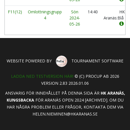
F11(12)
Omlottningsgrupp
Sön
14:40
HK
4
2024-
Aranäs:Blå
05-26
WEBSITE POWERED BY
TOURNAMENT SOFTWARE
LADDA NED TESTVERSION HÄR!
© (C) PROCUP AB 2026
VERSION 2.83 2026.01.06
ANSVARIG FÖR INNEHÅLLET PÅ DENNA SIDA ÄR
HK ARANÄS,
KUNGSBACKA
FÖR ARANÄS OPEN 2024 [ARCHIVED]. OM DU
HAR NÅGRA PROBLEM ELLER FRÅGOR, KONTAKTA DEM VIA
HELEN.NIEMINEN@HKARANAS.SE