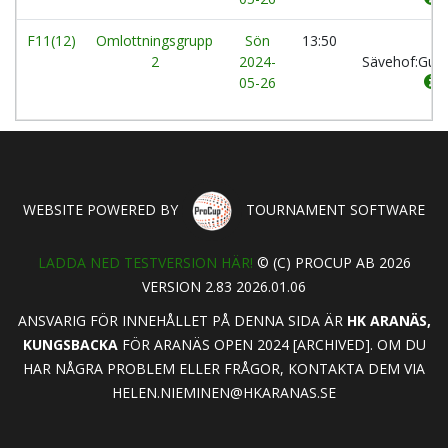
F11(12)
Omlottningsgrupp
Sön
13:50
IK
2
2024-
Sävehof:Gul
05-26
WEBSITE POWERED BY
TOURNAMENT SOFTWARE
LADDA NED TESTVERSION HÄR!
© (C) PROCUP AB 2026
VERSION 2.83 2026.01.06
ANSVARIG FÖR INNEHÅLLET PÅ DENNA SIDA ÄR
HK ARANÄS,
KUNGSBACKA
FÖR ARANÄS OPEN 2024 [ARCHIVED]. OM DU
HAR NÅGRA PROBLEM ELLER FRÅGOR, KONTAKTA DEM VIA
HELEN.NIEMINEN@HKARANAS.SE