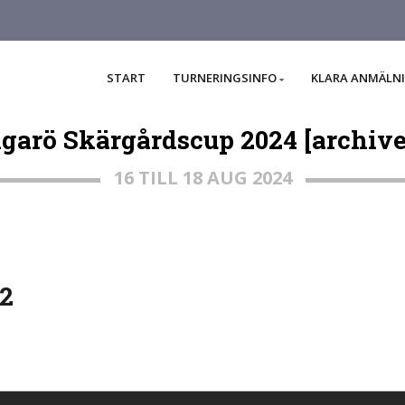
START
TURNERINGSINFO
KLARA ANMÄLN
ngarö Skärgårdscup 2024 [archive
16 TILL 18 AUG 2024
12