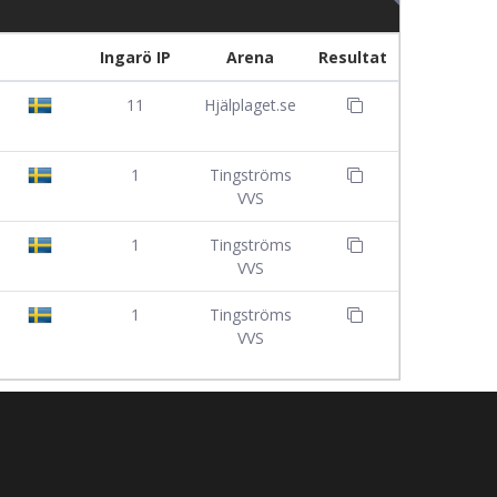
Ingarö IP
Arena
Resultat
11
Hjälplaget.se
1
Tingströms
VVS
1
Tingströms
VVS
1
Tingströms
VVS