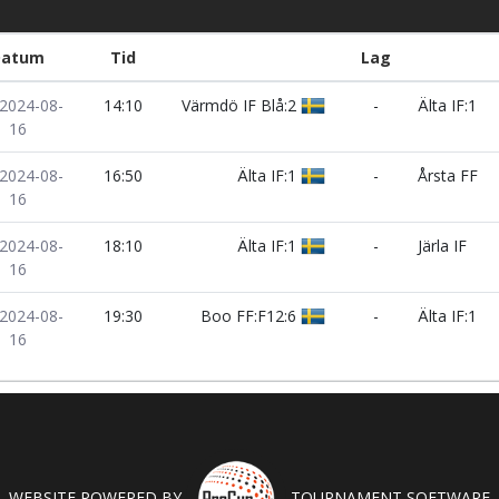
Datum
Tid
Lag
 2024-08-
14:10
Värmdö IF Blå:2
-
Älta IF:1
16
 2024-08-
16:50
Älta IF:1
-
Årsta FF
16
 2024-08-
18:10
Älta IF:1
-
Järla IF
16
 2024-08-
19:30
Boo FF:F12:6
-
Älta IF:1
16
WEBSITE POWERED BY
TOURNAMENT SOFTWARE