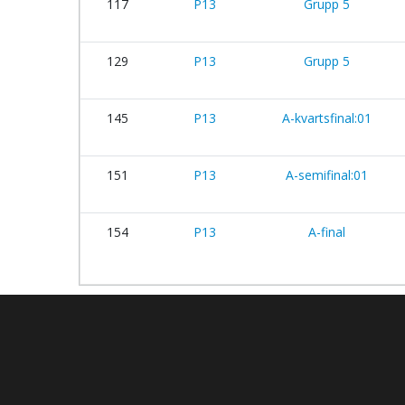
117
P13
Grupp 5
129
P13
Grupp 5
145
P13
A-kvartsfinal:01
151
P13
A-semifinal:01
154
P13
A-final