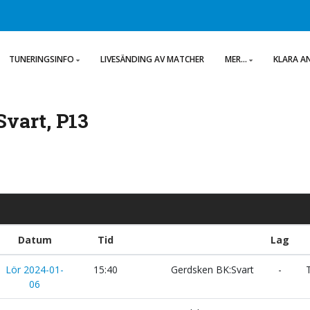
TUNERINGSINFO
LIVESÄNDING AV MATCHER
MER...
KLARA A
vart, P13
Datum
Tid
Lag
Lör 2024-01-
15:40
Gerdsken BK:Svart
-
T
06