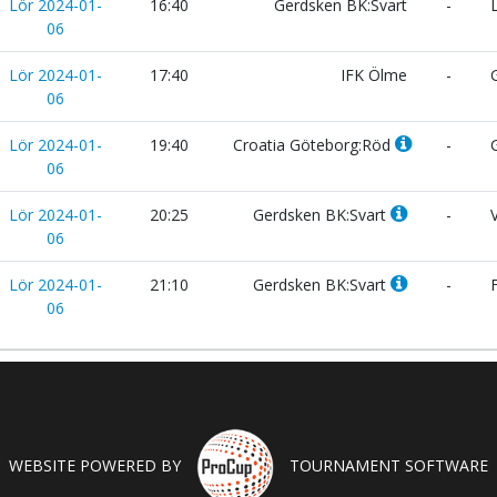
Lör 2024-01-
16:40
Gerdsken BK:Svart
-
L
06
Lör 2024-01-
17:40
IFK Ölme
-
G
06
Lör 2024-01-
19:40
Croatia Göteborg:Röd
-
G
06
Lör 2024-01-
20:25
Gerdsken BK:Svart
-
V
06
Lör 2024-01-
21:10
Gerdsken BK:Svart
-
F
06
WEBSITE POWERED BY
TOURNAMENT SOFTWARE