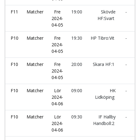
F11
Matcher
Fre
19:00
Skövde
-
I
2024-
HF:Svart
H
04-05
P10
Matcher
Fre
19:30
HP Tibro:Vit
-
H
2024-
l
04-05
F10
Matcher
Fre
20:00
Skara HF:1
-
I
2024-
H
04-05
F10
Matcher
Lör
09:00
HK
-
S
2024-
Lidköping
04-06
F10
Matcher
Lör
09:30
IF Hallby
-
H
2024-
Handboll:2
l
04-06