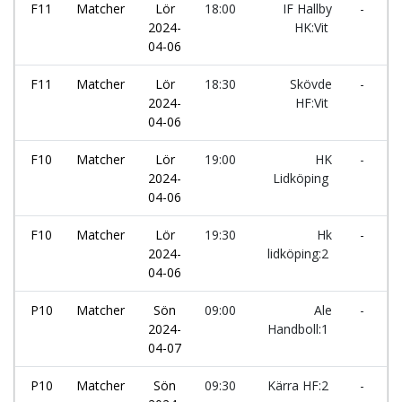
F11
Matcher
Lör
18:00
IF Hallby
-
A
2024-
HK:Vit
04-06
F11
Matcher
Lör
18:30
Skövde
-
H
2024-
HF:Vit
l
04-06
F10
Matcher
Lör
19:00
HK
-
I
2024-
Lidköping
H
04-06
F10
Matcher
Lör
19:30
Hk
-
S
2024-
lidköping:2
04-06
P10
Matcher
Sön
09:00
Ale
-
H
2024-
Handboll:1
l
04-07
P10
Matcher
Sön
09:30
Kärra HF:2
-
A