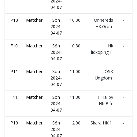
2024-
H
04-07
P10
Matcher
Sön
10:00
Önnereds
-
H
2024-
HK:Grön
04-07
F10
Matcher
Sön
10:30
Hk
-
S
2024-
lidköping:1
04-07
P11
Matcher
Sön
11:00
ÖSK
-
I
2024-
Ungdom
k
04-07
F11
Matcher
Sön
11:30
IF Hallby
-
G
2024-
HK:Blå
k
04-07
P10
Matcher
Sön
12:00
Skara HK:1
-
H
2024-
04-07