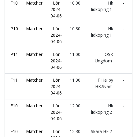
F10
Matcher
Lör
10:00
Hk
-
I
2024-
lidköping:1
H
04-06
P10
Matcher
Lör
10:30
Hk
-
S
2024-
lidköping:1
04-06
P11
Matcher
Lör
11:00
ÖSK
-
A
2024-
Ungdom
04-06
F11
Matcher
Lör
11:30
IF Hallby
-
S
2024-
HK:Svart
04-06
F10
Matcher
Lör
12:00
Hk
-
H
2024-
lidköping:2
04-06
F10
Matcher
Lör
12:30
Skara HF:2
-
I