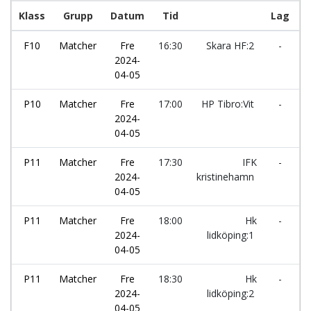
Klass
Grupp
Datum
Tid
Lag
F10
Matcher
Fre
16:30
Skara HF:2
-
H
2024-
l
04-05
P10
Matcher
Fre
17:00
HP Tibro:Vit
-
S
2024-
04-05
P11
Matcher
Fre
17:30
IFK
-
A
2024-
kristinehamn
04-05
P11
Matcher
Fre
18:00
Hk
-
Ö
2024-
lidköping:1
U
04-05
P11
Matcher
Fre
18:30
Hk
-
S
2024-
lidköping:2
04-05