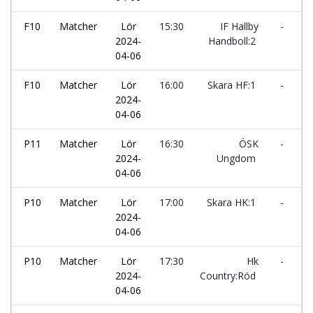
F10
Matcher
Lör
15:30
IF Hallby
-
H
2024-
Handboll:2
l
04-06
F10
Matcher
Lör
16:00
Skara HF:1
-
I
2024-
H
04-06
P11
Matcher
Lör
16:30
ÖSK
-
S
2024-
Ungdom
04-06
P10
Matcher
Lör
17:00
Skara HK:1
-
K
2024-
04-06
P10
Matcher
Lör
17:30
Hk
-
S
2024-
Country:Röd
H
04-06