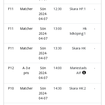
F11
Matcher
Sön
12:30
Skara HF:1
-
S
2024-
H
04-07
F11
Matcher
Sön
13:00
Hk
-
I
2024-
lidköping:1
H
04-07
P11
Matcher
Sön
13:30
Skara HK
-
H
2024-
l
04-07
P12
A-3.e
Sön
14:00
Mariestads
-
pris
2024-
AIF
B
04-07
P10
Matcher
Sön
14:30
Skara HK:2
-
K
2024-
04-07