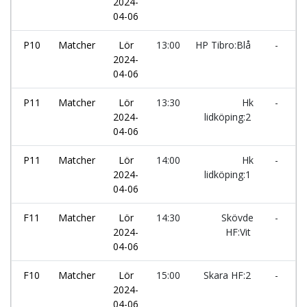
2024-
H
04-06
P10
Matcher
Lör
13:00
HP Tibro:Blå
-
Ö
2024-
H
04-06
P11
Matcher
Lör
13:30
Hk
-
Ö
2024-
lidköping:2
U
04-06
P11
Matcher
Lör
14:00
Hk
-
I
2024-
lidköping:1
k
04-06
F11
Matcher
Lör
14:30
Skövde
-
L
2024-
HF:Vit
04-06
F10
Matcher
Lör
15:00
Skara HF:2
-
H
2024-
04-06