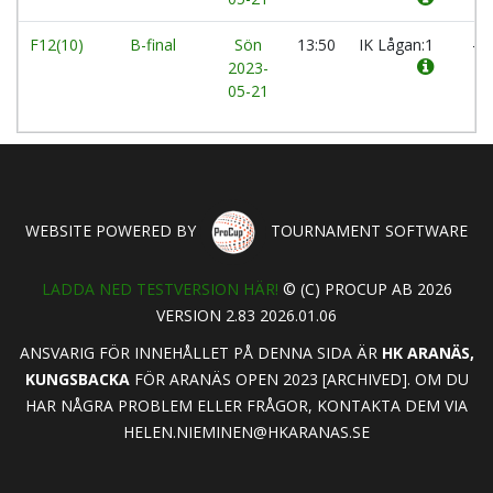
F12(10)
B-final
Sön
13:50
IK Lågan:1
-
2023-
05-21
WEBSITE POWERED BY
TOURNAMENT SOFTWARE
LADDA NED TESTVERSION HÄR!
© (C) PROCUP AB 2026
VERSION 2.83 2026.01.06
ANSVARIG FÖR INNEHÅLLET PÅ DENNA SIDA ÄR
HK ARANÄS,
KUNGSBACKA
FÖR ARANÄS OPEN 2023 [ARCHIVED]. OM DU
HAR NÅGRA PROBLEM ELLER FRÅGOR, KONTAKTA DEM VIA
HELEN.NIEMINEN@HKARANAS.SE