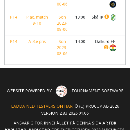
08-06
P14
Plac. match
Sön
13:00
Skå IK
-
9-10
2023-
08-06
P14
A-3.e pris
Sön
14:00
Dalkurd FF
-
2023-
08-06
WEBSITE POWERED BY
TOURNAMENT SOFTWARE
LADDA NED TESTVERSION HÄR!
© (C) PROCUP AB 2026
VERSION 2.83 2026.01.06
ANSVARIG FÖR INNEHÅLLET PÅ DENNA SIDA ÄR
FBK
KARLSTAD, KARLSTAD
FÖR SVERIGECUPEN 2023 [ARCHIVED].