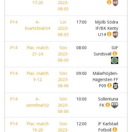
17-20
2023-
08-05
P14
A-
Lör
17:00
Mjölb Södra
-
kvartsfinal:04
2023-
IF/BK Kenty
08-05
U14
P14
Plac. match
Sön
08:00
GIF
-
21-24
2023-
Sundsvall
08-06
P14
Plac. match
Sön
09:00
Mälarhöjden-
-
9-12
2023-
Hägersten FF
08-06
P09
P14
A-
Sön
10:00
Sollentuna
-
semifinal:02
2023-
FK
08-06
P14
Plac. match
Sön
12:00
IF Karlstad
-
19-20
2023-
Fotboll